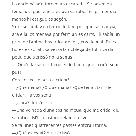
Lo endemà se’n tornen a s’escarada. Se posen en
feina; i, si poc fenera estava sa raboa es primer dia,
manco hi estigué es segón.
S’erissó cuidava a fer ui de tant poc que se planyía;
ara ella los menava por ferm an es carts, i li sabía un
greu de l’ànima haver-los de fer gens de mal. Dues
hores es sol alt, sa vessa la doblegà de tot; i va dir
petit, que s’erissó no la sentís:
—¡Que’n fassen es beneits de feina, que jo no’n som
pus!
Cop en sec se posa a cridar!
—¿Què mana? ¿O què mana? ¿Què teniu, tant de
cridar? ¡Ja vos sent!
—¿I ara? diu s’erissó.
—Una veinada d’una cosina meua, que me crida! diu
sa raboa. M’hi acostaré veiam que vol.
Se fa unes quatrecentes passes enfora i torna.
—¿Què es estat? diu s’erissó.