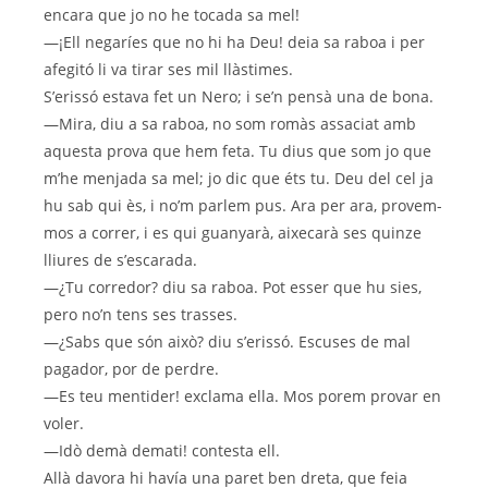
encara que jo no he tocada sa mel!
—¡Ell negaríes que no hi ha Deu! deia sa raboa i per
afegitó li va tirar ses mil llàstimes.
S’erissó estava fet un Nero; i se’n pensà una de bona.
—Mira, diu a sa raboa, no som romàs assaciat amb
aquesta prova que hem feta. Tu dius que som jo que
m’he menjada sa mel; jo dic que éts tu. Deu del cel ja
hu sab qui ès, i no’m parlem pus. Ara per ara, provem-
mos a correr, i es qui guanyarà, aixecarà ses quinze
lliures de s’escarada.
—¿Tu corredor? diu sa raboa. Pot esser que hu sies,
pero no’n tens ses trasses.
—¿Sabs que són això? diu s’erissó. Escuses de mal
pagador, por de perdre.
—Es teu mentider! exclama ella. Mos porem provar en
voler.
—Idò demà demati! contesta ell.
Allà davora hi havía una paret ben dreta, que feia