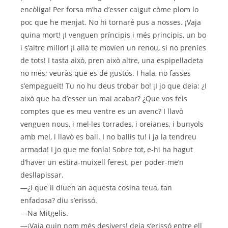
encòliga! Per forsa m’ha d’esser caigut còme plom lo
poc que he menjat. No hi tornaré pus a nosses. ¡Vaja
quina mort! ¡I venguen príncipis i més principis, un bo
i s’altre millor! ¡I allà te movíen un renou, si no preníes
de tots! I tasta això, pren això altre, una espipelladeta
no més; veuràs que es de gustós. I hala, no fasses
s’empegueït! Tu no hu deus trobar bo! ¡I jo que deia: ¿I
això que ha d’esser un mai acabar? ¿Que vos feis
comptes que es meu ventre es un avenc? I llavò
venguen nous, i mel·les torrades, i oreianes, i bunyols
amb mel, i llavò es ball. I no ballis tu! i ja la tendreu
armada! I jo que me fonía! Sobre tot, e-hi ha hagut
d’haver un estira-muixell ferest, per poder-me’n
desllapissar.
—¿I que li diuen an aquesta cosina teua, tan
enfadosa? diu s’erissó.
—Na Mitgelis.
—¡Vaja quin nom més desivers! deia s’erissó entre ell