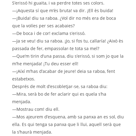
S’erissó hi guaita, i va perdre totes ses colors.
—¡Aquesta sí que m’ès bruta! va dir. ¡Ell ès buida!
—¡Buida! diu sa raboa. ¿Vol dir no més era de boca
que la volíes per ses acabaies?
—De boca i de cor! exclama s’erissó.
—Ja se veu! diu sa raboa. ¡Jo, si fos tu, callaría! ¿Això ès
passada de fer, empassolar-te tota sa mel?
—Que’m tirin d’una passa, diu s’erissó, si som jo que la
m’he menjada! ¡Tu deu esser ell!
—¡Aíxí m’has d’acabar de jeure! deia sa raboa, fent
estabetxos.
Després de molt d’escobletjar-se, sa raboa diu:
—Mira, serà bo de fer aclarir qui es quela s’ha
menjada.
—Mostrau com! diu ell.
—Mos ajeurem d’esquena, amb sa panxa an es sol, diu
ella. Es qui tenga sa panxa que li lluï, aquell serà que
la s’haurà menjada.