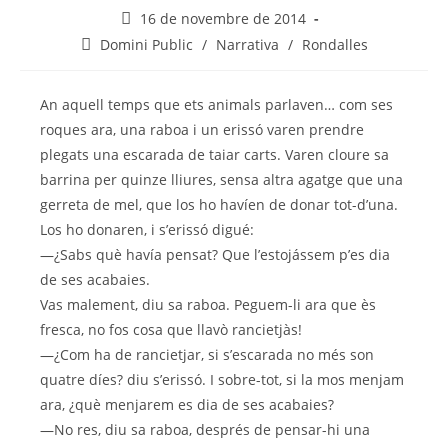
16 de novembre de 2014
Domini Public
/
Narrativa
/
Rondalles
An aquell temps que ets animals parlaven… com ses
roques ara, una raboa i un erissó varen prendre
plegats una escarada de taiar carts. Varen cloure sa
barrina per quinze lliures, sensa altra agatge que una
gerreta de mel, que los ho havíen de donar tot-d’una.
Los ho donaren, i s’erissó digué:
—¿Sabs què havía pensat? Que l’estojássem p’es dia
de ses acabaies.
Vas malement, diu sa raboa. Peguem-li ara que ès
fresca, no fos cosa que llavò rancietjàs!
—¿Com ha de rancietjar, si s’escarada no més son
quatre díes? diu s’erissó. I sobre-tot, si la mos menjam
ara, ¿què menjarem es dia de ses acabaies?
—No res, diu sa raboa, després de pensar-hi una