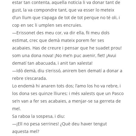
estar tan contenta, aquella noticia li va donar tant de
gust, la va compondre tant, que va esser lo meteix
d’un llum que s’apaga de tot de tot perque no té oli, i
cop en sec li umplen ses encruies.
—Erissonet des meu cor, va dir ella, fii meu dols
estimat, crec que demà mateix porem fer ses
acabaies. Has de creure i pensar que he suadet prou!
som una dona nova! ¡No me’n puc avenir, fiet! ¡Avui
dematí tan abacuada, i anit tan xalesta!
—Idò demà, diu s’erissó, anirem ben dematí a donar a
rebre s’escarada.
Lo endemà hi anaren tots dos; l’amo los ho va rebre, i
los dona ses quinze lliures; i més xalests que un Pasco
se’n van a fer ses acabaies, a menjar-se sa gerreta de
mel.
Sa raboa la sospesa, i diu:
—¡Ell no pesa serrines! ¿Què deu haver tengut
aquesta mel?