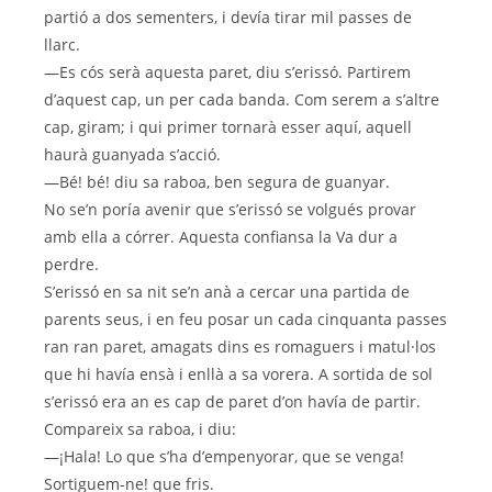
partió a dos sementers, i devía tirar mil passes de
llarc.
—Es cós serà aquesta paret, diu s’erissó. Partirem
d’aquest cap, un per cada banda. Com serem a s’altre
cap, giram; i qui primer tornarà esser aquí, aquell
haurà guanyada s’acció.
—Bé! bé! diu sa raboa, ben segura de guanyar.
No se’n poría avenir que s’erissó se volgués provar
amb ella a córrer. Aquesta confiansa la Va dur a
perdre.
S’erissó en sa nit se’n anà a cercar una partida de
parents seus, i en feu posar un cada cinquanta passes
ran ran paret, amagats dins es romaguers i matul·los
que hi havía ensà i enllà a sa vorera. A sortida de sol
s’erissó era an es cap de paret d’on havía de partir.
Compareix sa raboa, i diu:
—¡Hala! Lo que s’ha d’empenyorar, que se venga!
Sortiguem-ne! que fris.