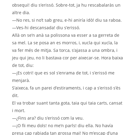
obsequi! diu s’erissó. Sobre-tot, ja hu rescabalaràs un
altre dia.
—No res, si no’t sab greu, e-hi aniría idò! diu sa raboa.
—Ves-hi descansada! diu s’erissó.
Allà on se’n anà sa polissona va esser a sa gerreta de
sa mel. La se posa an es morros, i, xucla qui xucla, la
va fer més de mitja. Sa torca, s’ajassa a una ombra, i
jeu qui jeu, no li bastava cor per aixecar-se. Hora baixa
de tot, diu:
—¡Es cotri! que es sol s’enrama de tot, i s’erissó me
menjarà.
S’aixeca, fa un parei d’estiraments, i cap a s’erissó s’ès
dit.
El va trobar suant tanta gota, taia qui taia carts, cansat
i mort.
—¿Fins ara? diu s’erissó com la veu.
—¡O fii meu dols! no me’n parls! diu ella. No havía
presa cap rabiada tan grossa mai! No m’escap d’una