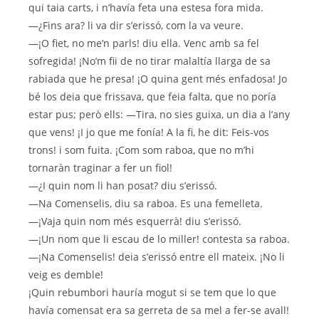
qui taia carts, i n’havía feta una estesa fora mida.
—¿Fins ara? li va dir s’erissó, com la va veure.
—¡O fiet, no me’n parls! diu ella. Venc amb sa fel
sofregida! ¡No’m fii de no tirar malaltía llarga de sa
rabiada que he presa! ¡O quina gent més enfadosa! Jo
bé los deia que frissava, que feia falta, que no poría
estar pus; però ells: —Tira, no sies guixa, un dia a l’any
que vens! ¡I jo que me fonía! A la fi, he dit: Feis-vos
trons! i som fuita. ¡Com som raboa, que no m’hi
tornaràn traginar a fer un fiol!
—¿I quin nom li han posat? diu s’erissó.
—Na Comenselis, diu sa raboa. Es una femelleta.
—¡Vaja quin nom més esquerrà! diu s’erissó.
—¡Un nom que li escau de lo miller! contesta sa raboa.
—¡Na Comenselis! deia s’erissó entre ell mateix. ¡No li
veig es demble!
¡Quin rebumbori hauría mogut si se tem que lo que
havía comensat era sa gerreta de sa mel a fer-se avall!