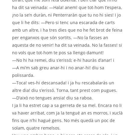
ha dit sa veinada: —Hala! anem! que tot-hom t’espera,
¡no la se’n duràn, ni Penterraràn que tu no hi sies! I jo
que li he dits: —Pero si tenc una escarada de carts
amb un altre, i ha tres dies que no he fet brot de feina
per enganxos que són sortits. —No la fasses an
aquesta de no venir! ha dit sa veinada. No la fasses! si
no vols que tot-hom te pos sa llengo damunt!
—No hi ha remei, diu s’erissó; e-hi hauràs d’anar! i
—A mi’m sab greu anar-hi i no anar-hi! diu sa
polissarda.
—Toca! ves-hi descansada! i ja hu rescabalaràs un
altre dia! diu s’erissó. Torna, tant prest com pugues.
—D’això no tengues ansia! diu sa raboa.
I ja li ha estret cap a sa gerreta de sa mel. Encara no li
va haver arribat, com ja la tengué an es morros, i xuclà
fins que n’hi hagué gens. No més quedà un poc de
solam, quatre remelsos.