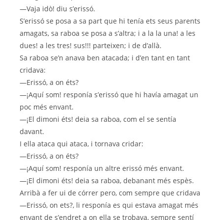
—Vaja idò! diu s’erissó.
S’erissó se posa a sa part que hi tenía ets seus parents
amagats, sa raboa se posa a s’altra; i a la la una! a les
dues! a les tres! sus!!! parteixen; i de d’allà.
Sa raboa se’n anava ben atacada; i d’en tant en tant
cridava:
—Erissó, a on éts?
—¡Aquí som! responía s’erissó que hi havía amagat un
poc més envant.
—¡El dimoni éts! deia sa raboa, com el se sentía
davant.
I ella ataca qui ataca, i tornava cridar:
—Erissó, a on éts?
—¡Aquí som! responía un altre erissó més envant.
—¡El dimoni éts! deia sa raboa, debanant més espès.
Arribà a fer ui de córrer pero, com sempre que cridava
—Erissó, on ets?, li responía es qui estava amagat més
envant de s’endret a on ella se trobava, sempre sentí