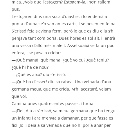
mica. ¿Vols que l’estogem? Estogem-la, ¡no’n rallem
pus.
L’estojaren dins una soca d’uiastre, i lo endemà a
punta d’auba se’n van an es carts, i se posen en feina.
S’erissó feia s’aviona ferm, però lo que es diu ella s’hi
penjava tant com poría. Dues hores es sol alt, li entrà
una vessa d’allò més maleit. Assetsuaixí se fa un poc
enfora, i se posa a cridar:
—¡Què mana! ¡què mana! ¿què voleu? ¿què teniu?
¿què hi ha de nou?
—¿Què ès això? diu s’erissó.
—¡Què ha d’esser! diu sa raboa. Una veinada d’una
germana meua, que me crida. M’hi acostaré, veiam
que vol.
Camina unes quatrecentes passes, i torna.
—¡Fiet, diu a s’erissó, sa meua germana que ha tengut
un infant! i ara m’envía a damanar, per que fassa es
fiol! Jo li deia a sa veinada que no hi poría anar per