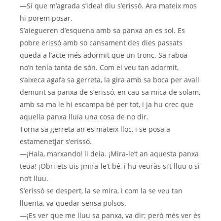
—Sí que m’agrada s’idea! diu s’erissó. Ara mateix mos
hi porem posar.
S’aiegueren d’esquena amb sa panxa an es sol. Es
pobre erissó amb so cansament des dies passats
queda a l’acte més adormit que un tronc. Sa raboa
no’n tenía tanta de sòn. Com el veu tan adormit,
s’aixeca agafa sa gerreta, la gira amb sa boca per avall
demunt sa panxa de s’erissó, en cau sa mica de solam,
amb sa ma le hi escampa bé per tot, i ja hu crec que
aquella panxa lluïa una cosa de no dir.
Torna sa gerreta an es mateix lloc, i se posa a
estamenetjar s’erissó.
—¡Hala, marxando! li deia. ¡Mira-le’t an aquesta panxa
teua! ¡Obri ets uis ¡mira-le’t bé, i hu veuràs si’t lluu o si
no’t lluu.
S’erissó se despert, la se mira, i com la se veu tan
lluenta, va quedar sensa polsos.
—¡Es ver que me lluu sa panxa, va dir; però més ver ès