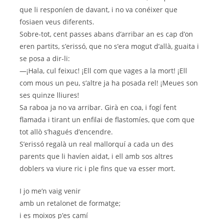
que li responíen de davant, i no va conéixer que
fosiaen veus diferents.
Sobre-tot, cent passes abans d’arribar an es cap d’on
eren partits, s’erissó, que no s’era mogut d’allà, guaita i
se posa a dir-li:
—¡Hala, cul feixuc! ¡Ell com que vages a la mort! ¡Ell
com mous un peu, s’altre ja ha posada rel! ¡Meues son
ses quinze lliures!
Sa raboa ja no va arribar. Girà en coa, i fogí fent
flamada i tirant un enfilai de flastomíes, que com que
tot allò s’hagués d’encendre.
S’erissó regalà un real mallorquí a cada un des
parents que li havíen aidat, i ell amb sos altres
doblers va viure ric i ple fins que va esser mort.
I jo me’n vaig venir
amb un retalonet de formatge;
i es moixos p’es camí