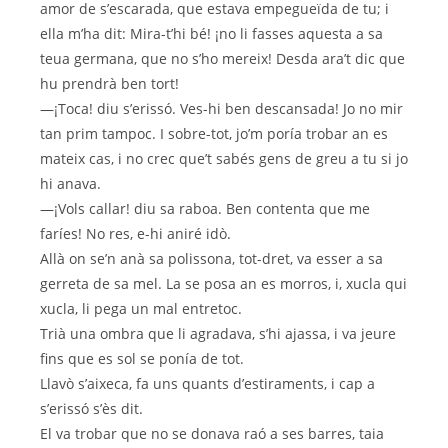
amor de s’escarada, que estava empegueïda de tu; i
ella m’ha dit: Mira-t’hi bé! ¡no li fasses aquesta a sa
teua germana, que no s’ho mereix! Desda ara’t dic que
hu prendrà ben tort!
—¡Toca! diu s’erissó. Ves-hi ben descansada! Jo no mir
tan prim tampoc. I sobre-tot, jo’m poría trobar an es
mateix cas, i no crec que’t sabés gens de greu a tu si jo
hi anava.
—¡Vols callar! diu sa raboa. Ben contenta que me
faríes! No res, e-hi aniré idò.
Allà on se’n anà sa polissona, tot-dret, va esser a sa
gerreta de sa mel. La se posa an es morros, i, xucla qui
xucla, li pega un mal entretoc.
Trià una ombra que li agradava, s’hi ajassa, i va jeure
fins que es sol se ponía de tot.
Llavò s’aixeca, fa uns quants d’estiraments, i cap a
s’erissó s’ès dit.
El va trobar que no se donava raó a ses barres, taia