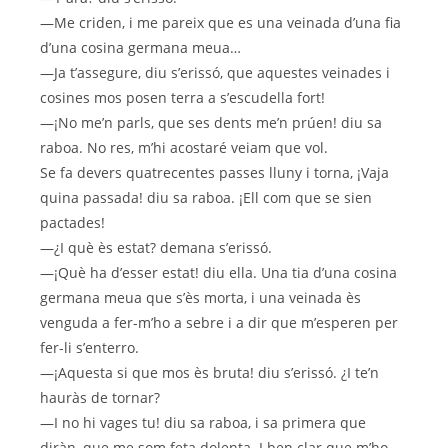
—Me criden, i me pareix que es una veinada d’una fia
d’una cosina germana meua…
—Ja t’assegure, diu s’erissó, que aquestes veinades i
cosines mos posen terra a s’escudella fort!
—¡No me’n parls, que ses dents me’n prúen! diu sa
raboa. No res, m’hi acostaré veiam que vol.
Se fa devers quatrecentes passes lluny i torna, ¡Vaja
quina passada! diu sa raboa. ¡Ell com que se sien
pactades!
—¿I què ès estat? demana s’erissó.
—¡Què ha d’esser estat! diu ella. Una tia d’una cosina
germana meua que s’ès morta, i una veinada ès
venguda a fer-m’ho a sebre i a dir que m’esperen per
fer-li s’enterro.
—¡Aquesta si que mos ès bruta! diu s’erissó. ¿I te’n
hauràs de tornar?
—I no hi vages tu! diu sa raboa, i sa primera que
diràn, que me som feta dolenta. I ben clar que m’ho