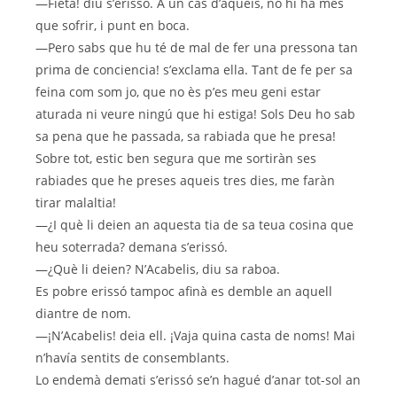
—Fieta! diu s’erissó. A un cas d’aqueis, no hi ha més
que sofrir, i punt en boca.
—Pero sabs que hu té de mal de fer una pressona tan
prima de conciencia! s’exclama ella. Tant de fe per sa
feina com som jo, que no ès p’es meu geni estar
aturada ni veure ningú que hi estiga! Sols Deu ho sab
sa pena que he passada, sa rabiada que he presa!
Sobre tot, estic ben segura que me sortiràn ses
rabiades que he preses aqueis tres dies, me faràn
tirar malaltia!
—¿I què li deien an aquesta tia de sa teua cosina que
heu soterrada? demana s’erissó.
—¿Què li deien? N’Acabelis, diu sa raboa.
Es pobre erissó tampoc afinà es demble an aquell
diantre de nom.
—¡N’Acabelis! deia ell. ¡Vaja quina casta de noms! Mai
n’havía sentits de consemblants.
Lo endemà demati s’erissó se’n hagué d’anar tot-sol an