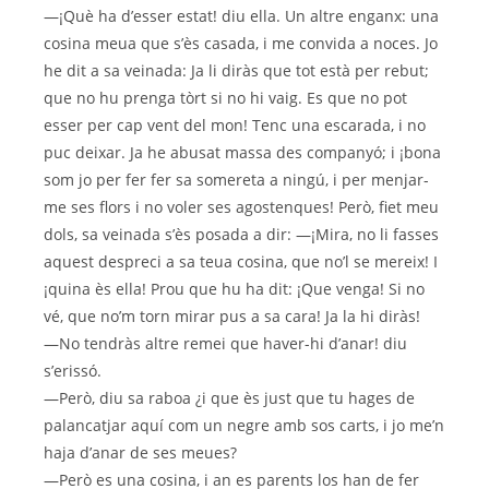
—¡Què ha d’esser estat! diu ella. Un altre enganx: una
cosina meua que s’ès casada, i me convida a noces. Jo
he dit a sa veinada: Ja li diràs que tot està per rebut;
que no hu prenga tòrt si no hi vaig. Es que no pot
esser per cap vent del mon! Tenc una escarada, i no
puc deixar. Ja he abusat massa des companyó; i ¡bona
som jo per fer fer sa somereta a ningú, i per menjar-
me ses flors i no voler ses agostenques! Però, fiet meu
dols, sa veinada s’ès posada a dir: —¡Mira, no li fasses
aquest despreci a sa teua cosina, que no’l se mereix! I
¡quina ès ella! Prou que hu ha dit: ¡Que venga! Si no
vé, que no’m torn mirar pus a sa cara! Ja la hi diràs!
—No tendràs altre remei que haver-hi d’anar! diu
s’erissó.
—Però, diu sa raboa ¿i que ès just que tu hages de
palancatjar aquí com un negre amb sos carts, i jo me’n
haja d’anar de ses meues?
—Però es una cosina, i an es parents los han de fer