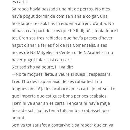
es carts.
Sa raboa havía passada una nit de perros. No més
havía pogut dormir de com se’n anà a colgar, una
horeta post es sol, fins lo endemà a trenc d’auba. No
hi havía cap part des cos que bé li digués, tenía febre i
tot. Eren ses tres rabiades que havía preses d’haver
hagut d’anar a fer es fiol de Na Comenselis, a ses
noces de Na Mitgelis i a s’enterro de N’Acabelis, i no
haver pogut taiar casi cap cart.
S’erissó s’ho va beure, i li va dir:
—No te mogues, fieta, a veure si sues! i t’espassarà.
Treu-t’ho des cap an això de ses rabiades! I no
tengues ansia! ja los acabaré an es carts jo tot-sol. Lo
que importa que estigues bona per ses acabaies.
I se’n hi va anar an es carts; i encara hi havía mitja
hora de sol, i ja los tenía tots amb so rabassell per
amunt.
Se’n va tot satisfet a contar-ho a sa raboa; que en va