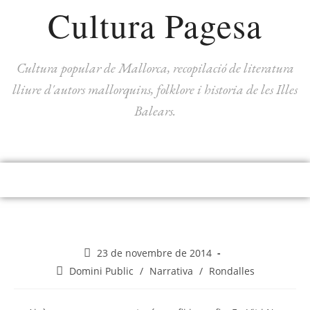
Cultura Pagesa
Cultura popular de Mallorca, recopilació de literatura
lliure d'autors mallorquins, folklore i historia de les Illes
Balears.
23 de novembre de 2014
Domini Public
/
Narrativa
/
Rondalles