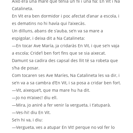
Això era una mare que tenía un fii i una fia: En Vit i Na
Catalineta.
En Vit era ben dormidor i poc afectat d’anar a escola, i
es dematins no hi havía qui l’aixecàs.
Un dilluns, abans de s’auba, se’n va sa mare a
espigolar, i deixa dit a Na Catalineta:
—En tocar Ave María, ja cridaràs En Vit, i que se’n vaja
a escola; Cride’l ben fort fins que se sia aixecat.
Damunt sa cadira des capsal des llit té sa robeta que
s’ha de posar.
Com tocaren ses Ave Maríes, Na Catalineta les va dir, i
se’n va a sa cambra d’En Vit, i sa posa a cridar ben fort.
—Vit, aixeque’t, que ma mare hu ha dit.
—Jo no m’aixec! diu ell.
—Mira, jo aniré a fer venir la vergueta, i t’atuparà.
—Ves-hi! diu En Vit.
Se’n hi va, i diu:
—Vergueta, ves a atupar En Vit! perque no vol fer lo