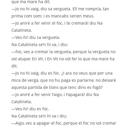
que ma mare ha dit.
—Jo no hi vaig, diu sa vergueta. Ell me rompría, tan
prima com som; i es mancabs serien meus.
—Jo aniré a fer venir el foc, i te cremará! diu Na
Catalineta.
—Ves-hi! diu sa vergueta.
Na Catalineta se’n hi va, i diu:
—Foc, ves a cremar la vergueta, perque la vergueta no
vol atupar En Vit, i En Vit no vol fer lo que ma mare ha
dit.
—Jo no hi vaig, diu es foc. ¿I ara no veus que per una
mica de vergà, que no hu paga es parlarne, no deixaré
aquesta partida de tions que tenc dins es fogó?
—Jo aniré a fer venir l’aigo, i t’apagarà! diu Na
Catalineta.
—Ves-hi! diu es foc.
Na Catalineta se’n hi va i diu:
—Aigo, ves a apagar el foc, perque el foc no vol cremar