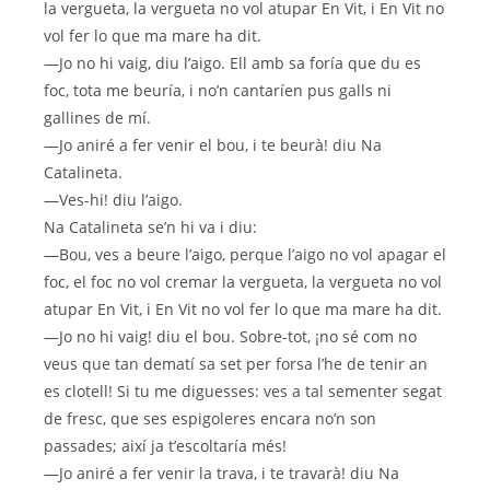
la vergueta, la vergueta no vol atupar En Vit, i En Vit no
vol fer lo que ma mare ha dit.
—Jo no hi vaig, diu l’aigo. Ell amb sa foría que du es
foc, tota me beuría, i no’n cantaríen pus galls ni
gallines de mí.
—Jo aniré a fer venir el bou, i te beurà! diu Na
Catalineta.
—Ves-hi! diu l’aigo.
Na Catalineta se’n hi va i diu:
—Bou, ves a beure l’aigo, perque l’aigo no vol apagar el
foc, el foc no vol cremar la vergueta, la vergueta no vol
atupar En Vit, i En Vit no vol fer lo que ma mare ha dit.
—Jo no hi vaig! diu el bou. Sobre-tot, ¡no sé com no
veus que tan dematí sa set per forsa l’he de tenir an
es clotell! Si tu me diguesses: ves a tal sementer segat
de fresc, que ses espigoleres encara no’n son
passades; així ja t’escoltaría més!
—Jo aniré a fer venir la trava, i te travarà! diu Na