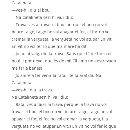
Catalineta.
—Ves-hi! diu el bou.
—Na Catalineta se’n hi va, i diu:
—Trava, ves a travar el bou, perque el bou no vol
beure l’aigo, l’aigo no vol apagar el foc, el foc no vol
cremar la vergueta, la vergueta no vol atupar En Vit, i
En Vit no vol fer lo que ma mare ha dit.
—Jo no hi vaig, diu la trava. ¡Sabs que té de forsa el
bou! ¡i poc devot que ès de mí! Ell amb una estrevada
me faría benes!
—Jo aniré a fer venir la rata, i te taiarà! diu Na
Catalineta.
—Ves-hi! diu la trava.
Na Catalineta se’n hi va i diu:
—Rata, ves a taiar la trava, perque la trava no vol
travar el bou, el bou no vol beure l’aigo, l’aigo no vol
apagar el foc, el foc no vol cremar la vergueta, i la
vergueta no vol atupar En Vit, i En Vit no vol fer lo que