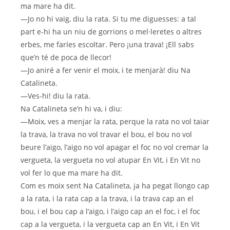
ma mare ha dit.
—Jo no hi vaig, diu la rata. Si tu me diguesses: a tal
part e-hi ha un niu de gorrions o mel·leretes o altres
erbes, me faríes escoltar. Pero ¡una trava! ¡Ell sabs
que’n té de poca de llecor!
—Jo aniré a fer venir el moix, i te menjarà! diu Na
Catalineta.
—Ves-hi! diu la rata.
Na Catalineta se’n hi va, i diu:
—Moix, ves a menjar la rata, perque la rata no vol taiar
la trava, la trava no vol travar el bou, el bou no vol
beure l’aigo, l’aigo no vol apagar el foc no vol cremar la
vergueta, la vergueta no vol atupar En Vit, i En Vit no
vol fer lo que ma mare ha dit.
Com es moix sent Na Catalineta, ja ha pegat llongo cap
a la rata, i la rata cap a la trava, i la trava cap an el
bou, i el bou cap a l’aigo, i l’aigo cap an el foc, i el foc
cap a la vergueta, i la vergueta cap an En Vit, i En Vit