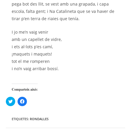
pega bot des llit, se vest amb una grapada, i capa
escola, falta gent; i Na Catalineta que se va haver de
tirar p’en terra de riaies que tenía.
I jo me’n vaig venir
amb un capellet de vidre,
i ets al·lots p’es camí,
¡maquets i maquets!
tot el me romperen
i no’n vaig arribar bossí.
Comparteix això:
F
F
e
e
u
u
c
c
l
l
ETIQUETES:
RONDALLES
i
i
c
c
p
p