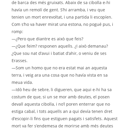
de barca des més gruixats. Abaix de sa cibolla e-hi
havía un remolí de gent. S’hi arramba, i veu que
tenien un mort enrevoltat, i una partida li escopíen.
Com s’ho va haver mirat una estona, no pogué pus, i
romp:
—¿Pero que diantre es això que feis?
—¿Que feim? responen aquells. ¿I això demanau?
¿Que sou nat d’avui i batiat d’ahir, o veniu de ses
Erasses.
—Som un homo que no era estat mai an aquesta
terra, i veig ara una cosa que no havía vista en sa
meua vida.
—Idò heu de sebre, li digueren, que aqui e-hi ha sa
costum de que, si un se mor amb deutes, el posen
devall aquesta cibolla, i no’l poren enterrar que no
estiga cabal, i tots aquells an a qui devía tenen dret
d’escopir-li fins que estiguen pagats i satisfets. Aquest
mort va fer s’endemesa de morirse amb més deutes