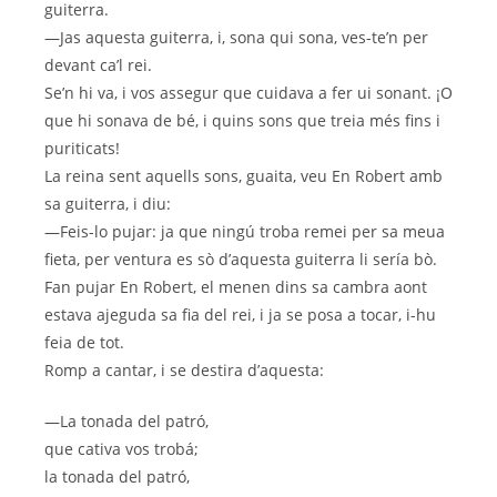
guiterra.
—Jas aquesta guiterra, i, sona qui sona, ves-te’n per
devant ca’l rei.
Se’n hi va, i vos assegur que cuidava a fer ui sonant. ¡O
que hi sonava de bé, i quins sons que treia més fins i
puriticats!
La reina sent aquells sons, guaita, veu En Robert amb
sa guiterra, i diu:
—Feis-lo pujar: ja que ningú troba remei per sa meua
fieta, per ventura es sò d’aquesta guiterra li sería bò.
Fan pujar En Robert, el menen dins sa cambra aont
estava ajeguda sa fia del rei, i ja se posa a tocar, i-hu
feia de tot.
Romp a cantar, i se destira d’aquesta:
—La tonada del patró,
que cativa vos trobá;
la tonada del patró,