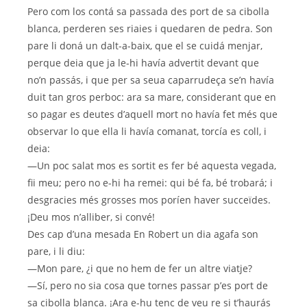
Pero com los contá sa passada des port de sa cibolla
blanca, perderen ses riaies i quedaren de pedra. Son
pare li doná un dalt-a-baix, que el se cuidá menjar,
perque deia que ja le-hi havía advertit devant que
no’n passás, i que per sa seua caparrudeça se’n havía
duit tan gros perboc: ara sa mare, considerant que en
so pagar es deutes d’aquell mort no havía fet més que
observar lo que ella li havía comanat, torcía es coll, i
deia:
—Un poc salat mos es sortit es fer bé aquesta vegada,
fii meu; pero no e-hi ha remei: qui bé fa, bé trobará; i
desgracies més grosses mos poríen haver succeïdes.
¡Deu mos n’alliber, si convé!
Des cap d’una mesada En Robert un dia agafa son
pare, i li diu:
—Mon pare, ¿i que no hem de fer un altre viatje?
—Sí, pero no sia cosa que tornes passar p’es port de
sa cibolla blanca. ¡Ara e-hu tenc de veu re si t’haurás