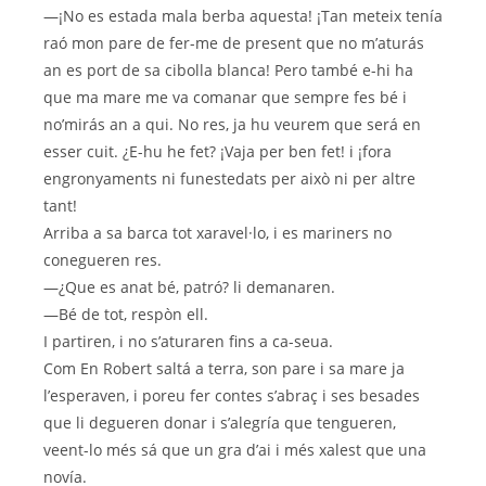
—¡No es estada mala berba aquesta! ¡Tan meteix tenía
raó mon pare de fer-me de present que no m’aturás
an es port de sa cibolla blanca! Pero també e-hi ha
que ma mare me va comanar que sempre fes bé i
no’mirás an a qui. No res, ja hu veurem que será en
esser cuit. ¿E-hu he fet? ¡Vaja per ben fet! i ¡fora
engronyaments ni funestedats per això ni per altre
tant!
Arriba a sa barca tot xaravel·lo, i es mariners no
conegueren res.
—¿Que es anat bé, patró? li demanaren.
—Bé de tot, respòn ell.
I partiren, i no s’aturaren fins a ca-seua.
Com En Robert saltá a terra, son pare i sa mare ja
l’esperaven, i poreu fer contes s’abraç i ses besades
que li degueren donar i s’alegría que tengueren,
veent-lo més sá que un gra d’ai i més xalest que una
novía.