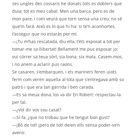
ses ungles des cossaris he donats tots es doblers que
duia; tot es meu cabal. Men una barca, pero es de
mon pare, i com veurá que torn sensa una creu, no sé
que’m fará. Això es lo que hi ha: si te’n aconhortes,
t’assegur que no estarás per mí.
—¡Tu m’has rescatada, diu ella, t’éts esposat a tot per
tomar-me sa llibertat! Bellament me puc esposar jo:
vui córrer sa teua sòrt, sia bona, sia mala. Casem-mos,
i no anem a aclarir pus raons.
Se casaren, s’embarquen, i els mariners feren uiots
ferm com veren aquella al·lota que s’entregava amb so
patró i que era tan garrida i ben carada.
—Es sa meua dona, los va dir En Robert: respectau-la
per tal.
—¿Vol dir vos sou casat?
—Sí-fa, ¿que no trobau que he tengut bon gust?
—¡Bò de tot! ¡pero de tot! deien ells sensa poder-se’n
avenir.