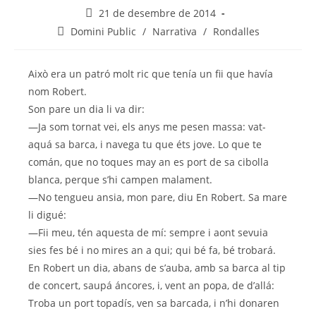
21 de desembre de 2014
Domini Public
/
Narrativa
/
Rondalles
Això era un patró molt ric que tenía un fii que havía
nom Robert.
Son pare un dia li va dir:
—Ja som tornat vei, els anys me pesen massa: vat-
aquá sa barca, i navega tu que éts jove. Lo que te
comán, que no toques may an es port de sa cibolla
blanca, perque s’hi campen malament.
—No tengueu ansia, mon pare, diu En Robert. Sa mare
li digué:
—Fii meu, tén aquesta de mí: sempre i aont sevuia
sies fes bé i no mires an a qui; qui bé fa, bé trobará.
En Robert un dia, abans de s’auba, amb sa barca al tip
de concert, saupá áncores, i, vent an popa, de d’allá:
Troba un port topadís, ven sa barcada, i n’hi donaren