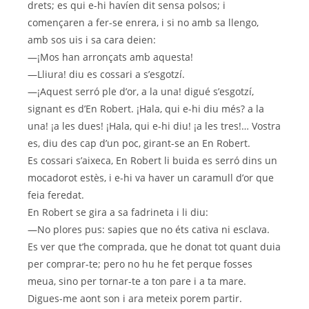
drets; es qui e-hi havíen dit sensa polsos; i
començaren a fer-se enrera, i si no amb sa llengo,
amb sos uis i sa cara deien:
—¡Mos han arronçats amb aquesta!
—Lliura! diu es cossari a s’esgotzí.
—¡Aquest serró ple d’or, a la una! digué s’esgotzí,
signant es d’En Robert. ¡Hala, qui e-hi diu més? a la
una! ¡a les dues! ¡Hala, qui e-hi diu! ¡a les tres!… Vostra
es, diu des cap d’un poc, girant-se an En Robert.
Es cossari s’aixeca, En Robert li buida es serró dins un
mocadorot estès, i e-hi va haver un caramull d’or que
feia feredat.
En Robert se gira a sa fadrineta i li diu:
—No plores pus: sapies que no éts cativa ni esclava.
Es ver que t’he comprada, que he donat tot quant duia
per comprar-te; pero no hu he fet perque fosses
meua, sino per tornar-te a ton pare i a ta mare.
Digues-me aont son i ara meteix porem partir.