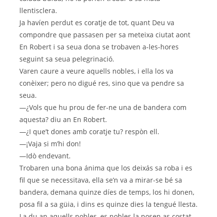
llentisclera.
Ja havíen perdut es coratje de tot, quant Deu va
compondre que passasen per sa meteixa ciutat aont
En Robert i sa seua dona se trobaven a-les-hores
seguint sa seua pelegrinació.
Varen caure a veure aquells nobles, i ella los va
conèixer; pero no digué res, sino que va pendre sa
seua.
—¿Vols que hu prou de fer-ne una de bandera com
aquesta? diu an En Robert.
—¿I que’t dones amb coratje tu? respòn ell.
—¡Vaja si m’hi don!
—Idò endevant.
Trobaren una bona ánima que los deixás sa roba i es
fil que se necessitava, ella se’n va a mirar-se bé sa
bandera, demana quinze díes de temps, los hi donen,
posa fil a sa güia, i dins es quinze dies la tengué llesta.
La du an aquells nobles, es nobles la posen as costat