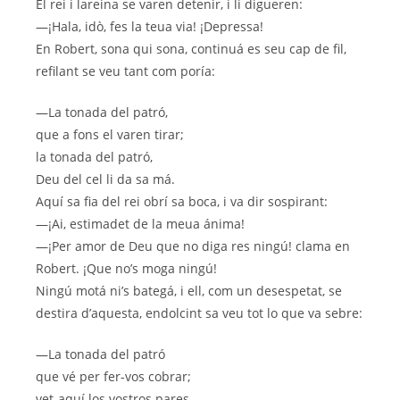
El rei i lareina se varen detenir, i li digueren:
—¡Hala, idò, fes la teua via! ¡Depressa!
En Robert, sona qui sona, continuá es seu cap de fil,
refilant se veu tant com poría:
—La tonada del patró,
que a fons el varen tirar;
la tonada del patró,
Deu del cel li da sa má.
Aquí sa fia del rei obrí sa boca, i va dir sospirant:
—¡Ai, estimadet de la meua ánima!
—¡Per amor de Deu que no diga res ningú! clama en
Robert. ¡Que no’s moga ningú!
Ningú motá ni’s bategá, i ell, com un desespetat, se
destira d’aquesta, endolcint sa veu tot lo que va sebre:
—La tonada del patró
que vé per fer-vos cobrar;
vet-aquí los vostros pares,