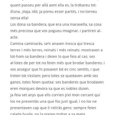
quant passeu per allá aont ella es, la trobareu tot-
d’una. ¡Vaja, idò; ja poreu esser partits, i no torneu
sensa ella!
Los dona sa bandera, que era una maravella, sa cosa
més preciosa que vos pogueu imaginar, i partiren al-
acte.
Camina caminarás, se’n anaven tresca qui tresca
terres i més terres, reinats i més reinats: mostraven a
tot-hom sa bandera i deien lo que feia al cas; ses
al·lotes de per tot no feien més que brodar banderes, i
vos assegur que hi posaven bé es cinc sentits, i que
treien tot s’estam; pero totes se quedaven amb ses
ganes, totes feien quetxa: ses banderes que brodaven
eren morques devora sa que es nobles duien.
Ja feia set anys que ells corrien p’el mon cercant qui
los ne presentás una que fos just igual, i no los ne
presentaven cap que li retirás gens: sempre feien
calada buida; no la porien trobar a sa mata