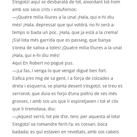
S’esgotzí aquí se desbaratá de tot, aixordant tot-hom
amb sos seus crits i estufornos:
—¡Quatre milia lliures a la una! ¡Hala, qui e-hi diu
més! ¡Hala, depressa! que qui voldrá, no hi será a-
temps si bada un poc. ¡Hala, que ja está a la crema!
¡S’al·lota més garrida que es passeig, que banya
s’oreia de saliva a totes! ¡Quatre milia lliures a la una!
¡Hala, qui e-hi diu més!
Aquí En Robert no pogué pus.
—¡La fas, i venga lo que venga! digué ben fort.
S’afica p’es mig de sa gent, i a força de colzades a
dreta i esquerra, se planta devant s’esgotzí, se treu es
serronot, que duia es forjo d’una poltrú de ses més
grosses, i amb sos uis que li espiretjaven i tot el còs
que li tremolava, diu:
—¡Aquest serró, tot ple d’or, tenc per aquesta al·lota!
S’esgotzí va romandre ferit-l’a; es cossari, boca
badada; es qui estaven en revoltats, amb sos cabeis