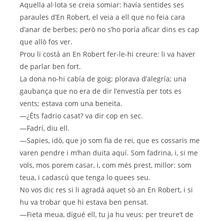
Aquella al·lota se creia somiar: havía sentides ses
paraules d’En Robert, el veia a ell que no feia cara
d’anar de berbes; però no s’ho poría aficar dins es cap
que allò fos ver.
Prou li costá an En Robert fer-le-hi creure: li va haver
de parlar ben fort.
La dona no-hi cabía de goig; plorava d’alegría; una
gaubança que no era de dir l’envestía per tots es
vents; estava com una beneita.
—¿Éts fadrio casat? va dir cop en sec.
—Fadrí, diu ell.
—Sapies, idò, que jo som fia de rei, que es cossaris me
varen pendre i m’han duita aquí. Som fadrina, i, si me
vols, mos porem casar, i, com més prest, millor: som
teua, i cadascú que tenga lo quees seu.
No vos dic res si li agradá aquet sò an En Robert, i si
hu va trobar que hi estava ben pensat.
—Fieta meua, digué ell, tu ja hu veus: per treure’t de