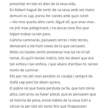
presentar en tots es dies de la seua vida.
En Robert hagué de sortir de ca-seua amb ses mans
demunt es cap, poreu fer contes amb quin coret:
—No mos queda altre camí, digué ell, que anar-mos-
ne p’el mon pelegrinant, i no aturar-mos fins que
hájam trobat ca-ton pare.
Camina caminarás, passaven terres i més terres,
demanant a tot-hom noves de lo que cercaven.
Molts no havíen sentit anomenar mai tal rei ni tal
reinat. Es qui’n tenien indicis, tots los deien que era
tan enfora i tan enfora, i que abans d’arribar-hi, serien
morts de caminar.
Ells per res del mon perdien es coratje i sempre de
d’allá cap aont los deien qu’era.
El pobre rei que havía perduda sa fia, que no’n tenía
altra, com prou va haver plorat, que es pensaven que
se moriría de pena, enviá nobles de la seua Cort a
cercar-la per tots els vents fins que l’haguessen