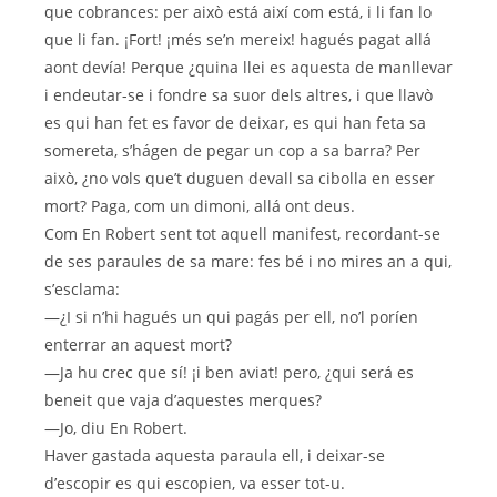
que cobrances: per això está així com está, i li fan lo
que li fan. ¡Fort! ¡més se’n mereix! hagués pagat allá
aont devía! Perque ¿quina llei es aquesta de manllevar
i endeutar-se i fondre sa suor dels altres, i que llavò
es qui han fet es favor de deixar, es qui han feta sa
somereta, s’hágen de pegar un cop a sa barra? Per
això, ¿no vols que’t duguen devall sa cibolla en esser
mort? Paga, com un dimoni, allá ont deus.
Com En Robert sent tot aquell manifest, recordant-se
de ses paraules de sa mare: fes bé i no mires an a qui,
s’esclama:
—¿I si n’hi hagués un qui pagás per ell, no’l poríen
enterrar an aquest mort?
—Ja hu crec que sí! ¡i ben aviat! pero, ¿qui será es
beneit que vaja d’aquestes merques?
—Jo, diu En Robert.
Haver gastada aquesta paraula ell, i deixar-se
d’escopir es qui escopien, va esser tot-u.