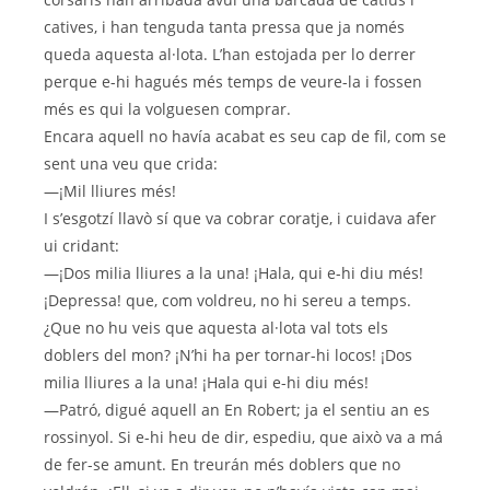
catives, i han tenguda tanta pressa que ja només
queda aquesta al·lota. L’han estojada per lo derrer
perque e-hi hagués més temps de veure-la i fossen
més es qui la volguesen comprar.
Encara aquell no havía acabat es seu cap de fil, com se
sent una veu que crida:
—¡Mil lliures més!
I s’esgotzí llavò sí que va cobrar coratje, i cuidava afer
ui cridant:
—¡Dos milia lliures a la una! ¡Hala, qui e-hi diu més!
¡Depressa! que, com voldreu, no hi sereu a temps.
¿Que no hu veis que aquesta al·lota val tots els
doblers del mon? ¡N’hi ha per tornar-hi locos! ¡Dos
milia lliures a la una! ¡Hala qui e-hi diu més!
—Patró, digué aquell an En Robert; ja el sentiu an es
rossinyol. Si e-hi heu de dir, espediu, que això va a má
de fer-se amunt. En treurán més doblers que no