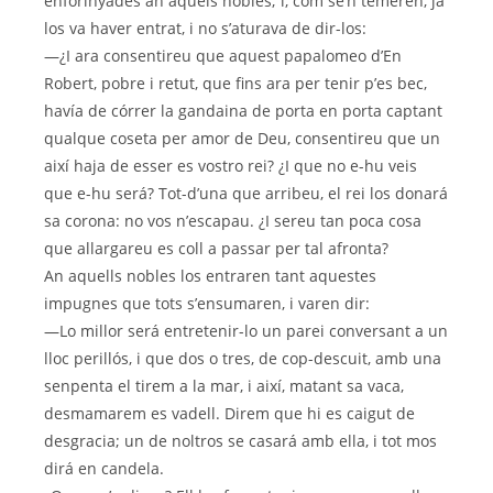
enforinyades an aqueis nobles; i, com se’n temeren, ja
los va haver entrat, i no s’aturava de dir-los:
—¿I ara consentireu que aquest papalomeo d’En
Robert, pobre i retut, que fins ara per tenir p’es bec,
havía de córrer la gandaina de porta en porta captant
qualque coseta per amor de Deu, consentireu que un
així haja de esser es vostro rei? ¿I que no e-hu veis
que e-hu será? Tot-d’una que arribeu, el rei los donará
sa corona: no vos n’escapau. ¿I sereu tan poca cosa
que allargareu es coll a passar per tal afronta?
An aquells nobles los entraren tant aquestes
impugnes que tots s’ensumaren, i varen dir:
—Lo millor será entretenir-lo un parei conversant a un
lloc perillós, i que dos o tres, de cop-descuit, amb una
senpenta el tirem a la mar, i així, matant sa vaca,
desmamarem es vadell. Direm que hi es caigut de
desgracia; un de noltros se casará amb ella, i tot mos
dirá en candela.