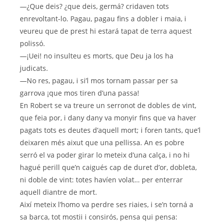
—¿Que deis? ¿que deis, germá? cridaven tots
enrevoltant-lo. Pagau, pagau fins a dobler i maia, i
veureu que de prest hi estará tapat de terra aquest
polissó.
—¡Uei! no insulteu es morts, que Deu ja los ha
judicats.
—No res, pagau, i si’l mos tornam passar per sa
garrova ¡que mos tiren d’una passa!
En Robert se va treure un serronot de dobles de vint,
que feia por, i dany dany va monyir fins que va haver
pagats tots es deutes d’aquell mort; i foren tants, que’l
deixaren més aixut que una pellissa. An es pobre
serró el va poder girar lo meteix d’una calça, i no hi
hagué perill que’n caigués cap de duret d’or, dobleta,
ni doble de vint: totes havíen volat… per enterrar
aquell diantre de mort.
Així meteix l’homo va perdre ses riaies, i se’n torná a
sa barca, tot mostii i consirós, pensa qui pensa: