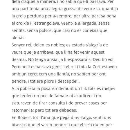
fieta d’aquella manera, i no sabía que li passava. Per
una part tenía una alegría grossa de veure-la, quant ja
la creia perduda per a-sempre; per altra part sa pena
el croixía i l’estrangolava, veent-la allargada, sensa
sentits, sensa polsos, que casi no es coneixía que
alenás.
Senyor rei, deien es nobles, es estada s’alegría de
veure que ja arribava, que li ha fet venir aquest
desmai. No tenga ansia, ja li espassará si Deu ho vol.
Pero no li espassava gens, i el rei i tota la Cort estaven
amb un coret com una llantía, no sabíen per ont
pendre, i tot era plors i descapdell.
A la pobreta la posaren demunt un llit, tots es metjes
que teníen un poc de fama e-hi acudiren, i no
s’aturaven de tirar consulta i de provar coses per
retornar-la; pero tot era debades.
En Robert, tot-d’una que pegá dins s’aigo, sentí uns
brassos que el varen pendre i que el se’n duien per