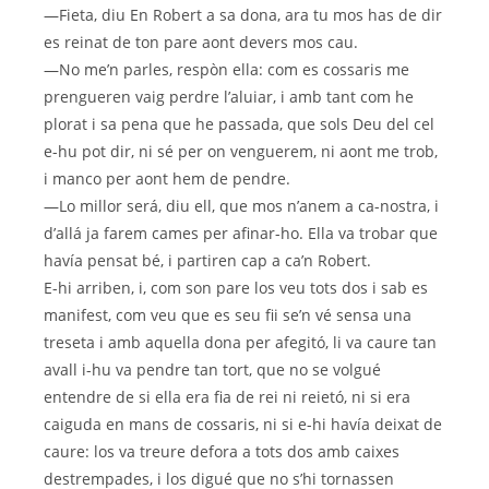
—Fieta, diu En Robert a sa dona, ara tu mos has de dir
es reinat de ton pare aont devers mos cau.
—No me’n parles, respòn ella: com es cossaris me
prengueren vaig perdre l’aluiar, i amb tant com he
plorat i sa pena que he passada, que sols Deu del cel
e-hu pot dir, ni sé per on venguerem, ni aont me trob,
i manco per aont hem de pendre.
—Lo millor será, diu ell, que mos n’anem a ca-nostra, i
d’allá ja farem cames per afinar-ho. Ella va trobar que
havía pensat bé, i partiren cap a ca’n Robert.
E-hi arriben, i, com son pare los veu tots dos i sab es
manifest, com veu que es seu fii se’n vé sensa una
treseta i amb aquella dona per afegitó, li va caure tan
avall i-hu va pendre tan tort, que no se volgué
entendre de si ella era fia de rei ni reietó, ni si era
caiguda en mans de cossaris, ni si e-hi havía deixat de
caure: los va treure defora a tots dos amb caixes
destrempades, i los digué que no s’hi tornassen