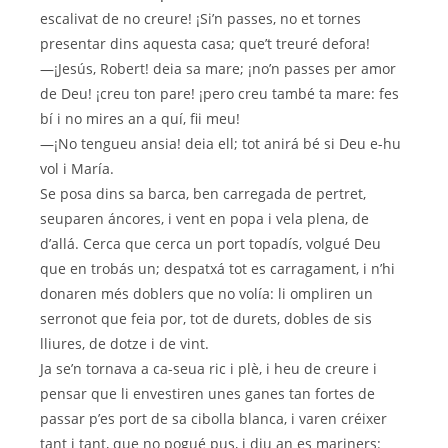
escalivat de no creure! ¡Si’n passes, no et tornes
presentar dins aquesta casa; que’t treuré defora!
—¡Jesús, Robert! deia sa mare; ¡no’n passes per amor
de Deu! ¡creu ton pare! ¡pero creu també ta mare: fes
bí i no mires an a quí, fii meu!
—¡No tengueu ansia! deia ell; tot anirá bé si Deu e-hu
vol i María.
Se posa dins sa barca, ben carregada de pertret,
seuparen áncores, i vent en popa i vela plena, de
d’allá. Cerca que cerca un port topadís, volgué Deu
que en trobás un; despatxá tot es carragament, i n’hi
donaren més doblers que no volía: li ompliren un
serronot que feia por, tot de durets, dobles de sis
lliures, de dotze i de vint.
Ja se’n tornava a ca-seua ric i plè, i heu de creure i
pensar que li envestiren unes ganes tan fortes de
passar p’es port de sa cibolla blanca, i varen créixer
tant i tant, que no pogué pus, i diu an es mariners: