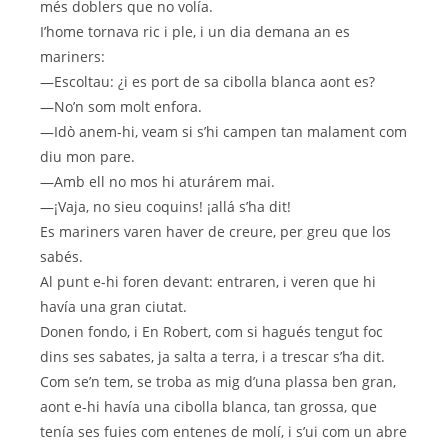
més doblers que no volía.
I’home tornava ric i ple, i un dia demana an es
mariners:
—Escoltau: ¿i es port de sa cibolla blanca aont es?
—No’n som molt enfora.
—Idò anem-hi, veam si s’hi campen tan malament com
diu mon pare.
—Amb ell no mos hi aturárem mai.
—¡Vaja, no sieu coquins! ¡allá s’ha dit!
Es mariners varen haver de creure, per greu que los
sabés.
Al punt e-hi foren devant: entraren, i veren que hi
havía una gran ciutat.
Donen fondo, i En Robert, com si hagués tengut foc
dins ses sabates, ja salta a terra, i a trescar s’ha dit.
Com se’n tem, se troba as mig d’una plassa ben gran,
aont e-hi havía una cibolla blanca, tan grossa, que
tenía ses fuies com entenes de molí, i s’ui com un abre