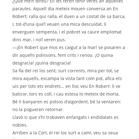
¿Que me’n direu? Ell les feren tenir veres an aquelles
paraules. Aquell dia meteix mouen conversa an En
Robert; ralla qui ralla, el duen a un costat de sa barca,
i, tot-d’una que’l veuen una mica descuidat, li
enverguen sempenta, i el pobret va caure emplomat
dins mar, i no’l veren pus.
—¡En Robert que mos es caigut a la mar! se posaren a
dir aquells polissons, fent crits i renou. ¡O quina
desgracia! ¡quina desgracia!
Sa fia del rei los sent; surt corrents, mira per tot, se
mira aquells, escampa la vista tant com pot, afica ets
uis per tots ets endrets… en lloc veu En Robert: li ve
baticor, tors es coll, i cau estesa lo meteix de morta.
Bé li banyaren es polsos d’aigordent, bé la ventaren:
no la pogueren retornar.
Llavò si que s’hi trobaven enfangats i endidalats es
nobles.
Arriben a la Cort, el rei los surt a camí, veu sa seua