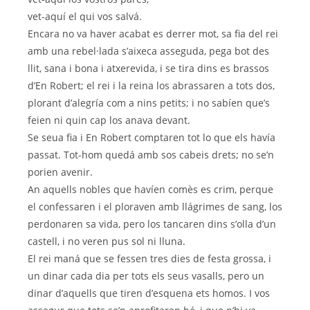
vet-aquí el qui vos salvá.
Encara no va haver acabat es derrer mot, sa fia del rei
amb una rebel·lada s’aixeca asseguda, pega bot des
llit, sana i bona i atxerevida, i se tira dins es brassos
d’En Robert; el rei i la reina los abrassaren a tots dos,
plorant d’alegría com a nins petits; i no sabíen que’s
feien ni quin cap los anava devant.
Se seua fia i En Robert comptaren tot lo que els havía
passat. Tot-hom quedá amb sos cabeis drets; no se’n
porien avenir.
An aquells nobles que havíen comès es crim, perque
el confessaren i el ploraven amb llágrimes de sang, los
perdonaren sa vida, pero los tancaren dins s’olla d’un
castell, i no veren pus sol ni lluna.
El rei maná que se fessen tres dies de festa grossa, i
un dinar cada dia per tots els seus vasalls, pero un
dinar d’aquells que tiren d’esquena ets homos. I vos