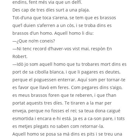
endins, fent més via que un delfí.
Des cap de tres díes surt a una plaja.
Tot-d’una que toca s’arena, se tem que es brassos
que’l duien s’aferren a un còs, i se troba dins es
brassos d’un homo. Aquell homo li diu:
—¿Que no’m coneis?
—Ni tenc record d’haver-vos vist mai, respòn En
Robert.
—Idò jo som aquell homo que tu trobares mort dins es
port de sa cibolla blanca, i que li pagares es deutes,
perque el poguessen enterrar. Aquí som per tornar-te
es favor que llavò em feres. Com pegares dins s’aigo,
es meus brassos foren que te reberen, i que t’han
portat aquests tres díes. Te tiraren a la mar per
enveja, perque no fosses el rei; sa teua dona caigué
esmortida i encara e-hi está. Ja es a ca-son pare, i tots
es metjes plegats no saben com retornar-la.
Aquell homo se posa sa má dins es pits i se treu una