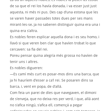
de sa que el rei los havía donada, i va esser just just
aquesta, ni més ni pus. Des cap d’una estona que les
se varen haver passades totes dues per ses mans
mirant-les-se, ja no saberen distinguir quina era una i
quina era s’altra.
Es nobles feren esplicar aquella dona i es seu homo, i
llavò si que veren ben clar que havíen trobat lo que
cercaven: sa fia del rei.
Poreu pensar quina alegría més grossa no havíen de
tenir uns i altres.
Es nobles digueren:
—Es camí més curt es posar-mos dins una barca, que
ja hi hauríem d’esser a ca’l rei. Se posaren dins sa
barca, i, vent en popa, de d’allá.
Com feia un parei de díes que navegaven, el dimoni
de s’enveja, que no deixa res per verd, i que, allá aont
no s’afica ningú, s’afica ell, començá a pegar