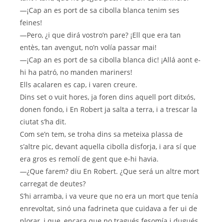
—¡Cap an es port de sa cibolla blanca tenim ses
feines!
—Pero, ¿i que dirá vostro’n pare? ¡Ell que era tan
entès, tan avengut, no’n volía passar mai!
—¡Cap an es port de sa cibolla blanca dic! ¡Allá aont e-
hi ha patró, no manden mariners!
Ells acalaren es cap, i varen creure.
Dins set o vuit hores, ja foren dins aquell port ditxós,
donen fondo, i En Robert ja salta a terra, i a trescar la
ciutat s’ha dit.
Com se’n tem, se troha dins sa meteixa plassa de
s’altre pic, devant aquella cibolla disforja, i ara sí que
era gros es remolí de gent que e-hi havia.
—¿Que farem? diu En Robert. ¿Que será un altre mort
carregat de deutes?
S’hi arramba, i va veure que no era un mort que tenía
enrevoltat, sinó una fadrineta que cuidava a fer ui de
plorar, i que, encara que no tragués fesomía i dugués