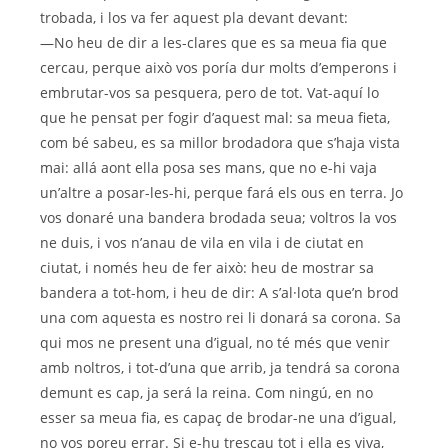
trobada, i los va fer aquest pla devant devant:
—No heu de dir a les-clares que es sa meua fia que
cercau, perque això vos poría dur molts d’emperons i
embrutar-vos sa pesquera, pero de tot. Vat-aquí lo
que he pensat per fogir d’aquest mal: sa meua fieta,
com bé sabeu, es sa millor brodadora que s’haja vista
mai: allá aont ella posa ses mans, que no e-hi vaja
un’altre a posar-les-hi, perque fará els ous en terra. Jo
vos donaré una bandera brodada seua; voltros la vos
ne duis, i vos n’anau de vila en vila i de ciutat en
ciutat, i només heu de fer això: heu de mostrar sa
bandera a tot-hom, i heu de dir: A s’al·lota que’n brod
una com aquesta es nostro rei li donará sa corona. Sa
qui mos ne present una d’igual, no té més que venir
amb noltros, i tot-d’una que arrib, ja tendrá sa corona
demunt es cap, ja será la reina. Com ningú, en no
esser sa meua fia, es capaç de brodar-ne una d’igual,
no vos poreu errar. Si e-hu trescau tot i ella es viva,