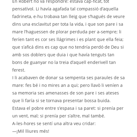
En Robert no va respondre: estava cap-ficat, tot
pensatívol. Li havía agafada tal compassió d’aquella
fadrineta, e-hu trobava tan lleig que s’hagués de veure
dins una esclavitut per tota la vida, i que son pare i sa
mare l’haguessen de plorar perduda per a-sempre; li
feríen tant es cor ses llágrimes i es plant que ella feia;
que s’aficá dins es cap que no tendría perdó de Deu si
amb sos doblers que duia i que havía tenguts tan
bons de guanyar no la treia d’aquell enderivell tan
ferest.
I li acabaven de donar sa sempenta ses paraules de sa
mare: fes bé i no mires an a qui; pero llavò li veníen a
sa memoria ses amenasses de son pare i ses ateses
que li faría si se tornava presentar bossa buida.
Estava el pobre entre s’espasa i sa paret: si prenía per
un vent, mal; si prenía per s’altre, mal també.
A-les-hores se sentí una altra veu cridar:
—¡Mil lliures més!