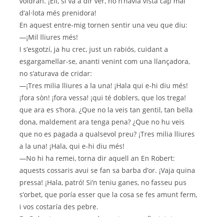
voldrán. ¡Ell, si va a dir ver, no n’havía vista cap mai
d’al·lota més prenidora!
En aquest entre-mig tornen sentir una veu que diu:
—¡Mil lliures més!
I s’esgotzí, ja hu crec, just un rabiós, cuidant a
esgargamellar-se, ananti venint com una llançadora,
no s’aturava de cridar:
—¡Tres milia lliures a la una! ¡Hala qui e-hi diu més!
¡fora sòn! ¡fora vessa! ¡qui té doblers, que los trega!
que ara es s’hora. ¿Que no la veis tan gentil, tan bella
dona, maldement ara tenga pena? ¿Que no hu veis
que no es pagada a qualsevol preu? ¡Tres milia lliures
a la una! ¡Hala, qui e-hi diu més!
—No hi ha remei, torna dir aquell an En Robert:
aquests cossaris avui se fan sa barba d’or. ¡Vaja quina
pressa! ¡Hala, patró! Si’n teniu ganes, no fasseu pus
s’orbet, que poría esser que la cosa se fes amunt ferm,
i vos costaría des pebre.