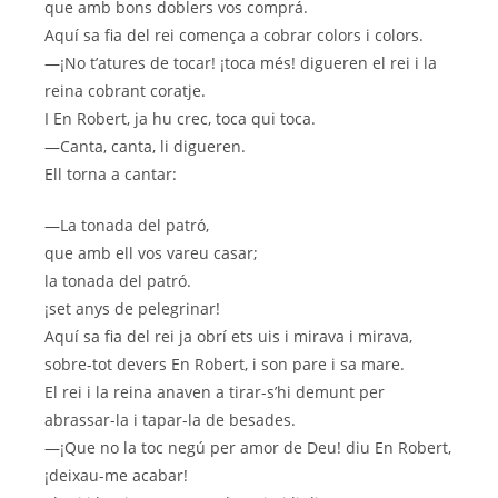
que amb bons doblers vos comprá.
Aquí sa fia del rei comença a cobrar colors i colors.
—¡No t’atures de tocar! ¡toca més! digueren el rei i la
reina cobrant coratje.
I En Robert, ja hu crec, toca qui toca.
—Canta, canta, li digueren.
Ell torna a cantar:
—La tonada del patró,
que amb ell vos vareu casar;
la tonada del patró.
¡set anys de pelegrinar!
Aquí sa fia del rei ja obrí ets uis i mirava i mirava,
sobre-tot devers En Robert, i son pare i sa mare.
El rei i la reina anaven a tirar-s’hi demunt per
abrassar-la i tapar-la de besades.
—¡Que no la toc negú per amor de Deu! diu En Robert,
¡deixau-me acabar!