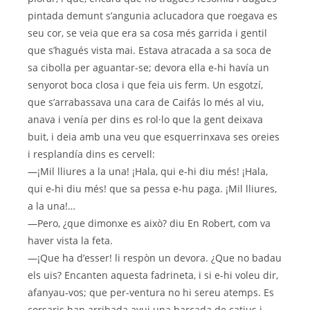
pintada demunt s’angunia aclucadora que roegava es
seu cor, se veia que era sa cosa més garrida i gentil
que s’hagués vista mai. Estava atracada a sa soca de
sa cibolla per aguantar-se; devora ella e-hi havía un
senyorot boca closa i que feia uis ferm. Un esgotzí,
que s’arrabassava una cara de Caifás lo més al viu,
anava i venía per dins es rol·lo que la gent deixava
buit, i deia amb una veu que esquerrinxava ses oreies
i resplandía dins es cervell:
—¡Mil lliures a la una! ¡Hala, qui e-hi diu més! ¡Hala,
qui e-hi diu més! que sa pessa e-hu paga. ¡Mil lliures,
a la una!…
—Pero, ¿que dimonxe es això? diu En Robert, com va
haver vista la feta.
—¡Que ha d’esser! li respòn un devora. ¿Que no badau
els uis? Encanten aquesta fadrineta, i si e-hi voleu dir,
afanyau-vos; que per-ventura no hi sereu atemps. Es
corsaris han arribada avui una barcada de catius i