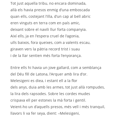
Tot just aquella tribu, no encara dominada,
allà els havia presos enmig d’una emboscada
quan ells, costejant l’illa, d’un cap al bell abric
eren vinguts en terra com en país amic,
deixant sobre el navili llur forta companyia.
Així ells, ja en l’espera cruel de l’agonia,
ulls baixos, fora queixes, com a valents escau,
giraven vers la pàtria record trist i suau
i de la llar sentien més forta l’enyorança.
Entre ells hi havia un jove gallard, com a semblança
del Déu fill de Latona, l’Arquer amb lira d’or.
Melesigeni es diea, i estant ell a la flor
dels anys, duia amb les armes, tot just allà rompudes,
la lira dels rapsodes. Sobre les cordes mudes
crispava ell per estones la mà forta i gentil.
Veient-ho un d’aquells presos, més vell i més tranquil,
llavors li va fer seya, dient: –Melesigeni,