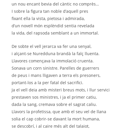
un nou encant bevia del càntic no comprès…
I sobre la figura tan noble d’aquell pres
fixant ella la vista, pietosa i admirada,
d’un novell món esplèndid sentia revelada
la vida, del rapsoda semblant a un immortal.
De sobte el vell jerarca va fer una senyal,
i alçant-se Nuredduna brandà la falç lluenta.
Llavores començava la immolació cruenta.
Sonava un corn sinistre. Parelles de guerrers
de peus i mans lligaven a terra els presoners,
portant-los a la per fatal del sacrifici.
Ja el vell deia amb misteri breus mots, i llur servici
prestaven sos ministres, i ja el primer catiu,
dada la sang, cremava sobre el sagrat caliu.
Llavors la profetissa, que amb el seu vel de llana
solia el cap cobrir-se davant la mort humana,
se descobrí, i al caire més alt del talaiot,