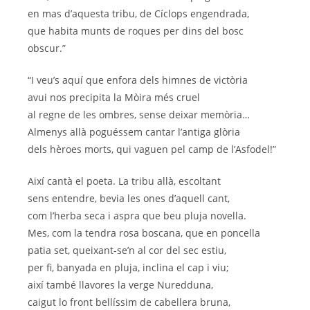
en mas d’aquesta tribu, de Cíclops engendrada,
que habita munts de roques per dins del bosc
obscur.”
“I veu’s aquí que enfora dels himnes de victòria
avui nos precipita la Mòira més cruel
al regne de les ombres, sense deixar memòria…
Almenys allà poguéssem cantar l’antiga glòria
dels hèroes morts, qui vaguen pel camp de l’Asfodel!”
Així cantà el poeta. La tribu allà, escoltant
sens entendre, bevia les ones d’aquell cant,
com l’herba seca i aspra que beu pluja novella.
Mes, com la tendra rosa boscana, que en poncella
patia set, queixant-se’n al cor del sec estiu,
per fi, banyada en pluja, inclina el cap i viu;
així també llavores la verge Nuredduna,
caigut lo front bellíssim de cabellera bruna,