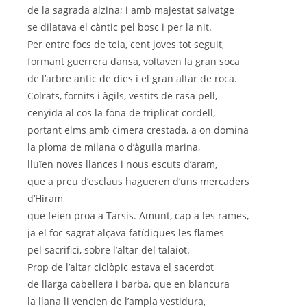
de la sagrada alzina; i amb majestat salvatge
se dilatava el càntic pel bosc i per la nit.
Per entre focs de teia, cent joves tot seguit,
formant guerrera dansa, voltaven la gran soca
de l’arbre antic de dies i el gran altar de roca.
Colrats, fornits i àgils, vestits de rasa pell,
cenyida al cos la fona de triplicat cordell,
portant elms amb cimera crestada, a on domina
la ploma de milana o d’àguila marina,
lluïen noves llances i nous escuts d’aram,
que a preu d’esclaus hagueren d’uns mercaders
d’Hiram
que feien proa a Tarsis. Amunt, cap a les rames,
ja el foc sagrat alçava fatídiques les flames
pel sacrifici, sobre l’altar del talaiot.
Prop de l’altar ciclòpic estava el sacerdot
de llarga cabellera i barba, que en blancura
la llana li vencien de l’ampla vestidura,