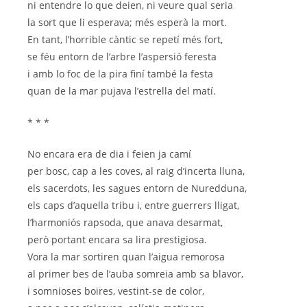
ni entendre lo que deien, ni veure qual seria
la sort que li esperava; més esperà la mort.
En tant, l’horrible càntic se repetí més fort,
se féu entorn de l’arbre l’aspersió feresta
i amb lo foc de la pira finí també la festa
quan de la mar pujava l’estrella del matí.
* * *
No encara era de dia i feien ja camí
per bosc, cap a les coves, al raig d’incerta lluna,
els sacerdots, les sagues entorn de Nuredduna,
els caps d’aquella tribu i, entre guerrers lligat,
l’harmoniós rapsoda, que anava desarmat,
però portant encara sa lira prestigiosa.
Vora la mar sortiren quan l’aigua remorosa
al primer bes de l’auba somreia amb sa blavor,
i somnioses boires, vestint-se de color,