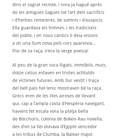
dins el sagrat recinte, i nina ja hagué après
de les antigues Sagues tot l’art dels sacrificis
i d’herbes remeieres, de somnis i d’auspicis.
Ella guardava els himnes, i les tradicions
del poble, i en nous càntics li deia visions
a on una llum nova pels cors apareixia…
Flor de sa raça, n’era la verge poesia!
Al peu de la gran soca lligats, immòbils, muts,
dotze catius estaven en tristes actitutds
de víctimes futures. Amb llur vestit i traça
del bell país hel·lenic mostraven bé la raça.
Grecs eren de les illes airoses de llevant
qui, cap a l’ampla costa d’Hespèria navegant,
havient fet escala vora la platja bella
de Bócchoris, colònia de Boken-Rau novella,
des d’on sa llei donava d’Egipte vencedor
a les tribus de Clumba, la Balear major.