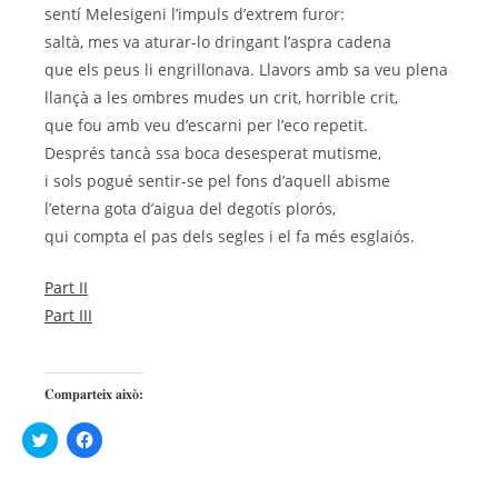
sentí Melesigeni l’impuls d’extrem furor:
saltà, mes va aturar-lo dringant l’aspra cadena
que els peus li engrillonava. Llavors amb sa veu plena
llançà a les ombres mudes un crit, horrible crit,
que fou amb veu d’escarni per l’eco repetit.
Després tancà ssa boca desesperat mutisme,
i sols pogué sentir-se pel fons d’aquell abisme
l’eterna gota d’aigua del degotís plorós,
qui compta el pas dels segles i el fa més esglaiós.
Part II
Part III
Comparteix això:
F
F
e
e
u
u
c
c
l
l