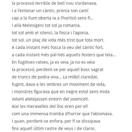
la processó terrible de bell nou s’ordenava,
i a l’entonar un càntic, prenia son camí
cap a la llum oberta ia a l’horitzó sens fi…
I allà Melesigeni tot sol ja romania,
tot sol amb el silenci, la fosca i l’agonia,
tot sol, un plaç de vida més trist que tota mort.
A cada instant més fosca la veu del càntic fort,
a cada instant més pàl·lids aquells festers que teia…
En fugitives ratxes, ja es veia, ja no es veia
la processó, perdent-se per aquell bosc sagrat
de troncs de pedra viva… La mòbil claredat,
fugint, dava a les ombres un moviment de vida,
i monstres figurava que en negre estol sens mida
volant aletejassen entorn del jovencell.
Així les meravelles del lloc eren per ell
com una immensa tromba d’horror que l’abismava.
I quan, perdent-se enfora, per fi se dissipava
fins aquell últim rastre de veus i de claror,