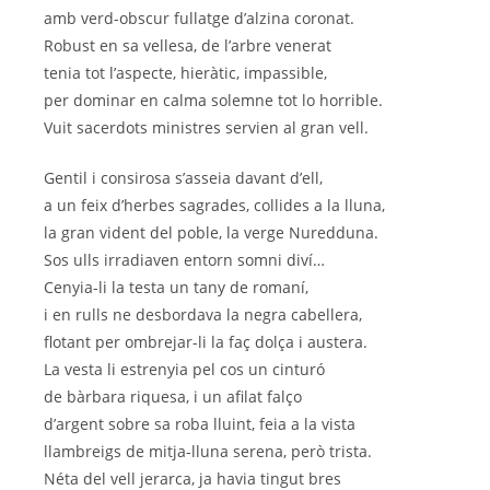
amb verd-obscur fullatge d’alzina coronat.
Robust en sa vellesa, de l’arbre venerat
tenia tot l’aspecte, hieràtic, impassible,
per dominar en calma solemne tot lo horrible.
Vuit sacerdots ministres servien al gran vell.
Gentil i consirosa s’asseia davant d’ell,
a un feix d’herbes sagrades, collides a la lluna,
la gran vident del poble, la verge Nuredduna.
Sos ulls irradiaven entorn somni diví…
Cenyia-li la testa un tany de romaní,
i en rulls ne desbordava la negra cabellera,
flotant per ombrejar-li la faç dolça i austera.
La vesta li estrenyia pel cos un cinturó
de bàrbara riquesa, i un afilat falço
d’argent sobre sa roba lluint, feia a la vista
llambreigs de mitja-lluna serena, però trista.
Néta del vell jerarca, ja havia tingut bres