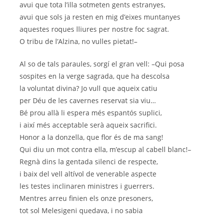
avui que tota l’illa sotmeten gents estranyes,
avui que sols ja resten en mig d’eixes muntanyes
aquestes roques lliures per nostre foc sagrat.
O tribu de l’Alzina, no vulles pietat!–
Al so de tals paraules, sorgí el gran vell: –Qui posa
sospites en la verge sagrada, que ha descolsa
la voluntat divina? Jo vull que aqueix catiu
per Déu de les cavernes reservat sia viu…
Bé prou allà li espera més espantós suplici,
i així més acceptable serà aqueix sacrifici.
Honor a la donzella, que flor és de ma sang!
Qui diu un mot contra ella, m’escup al cabell blanc!–
Regnà dins la gentada silenci de respecte,
i baix del vell altívol de venerable aspecte
les testes inclinaren ministres i guerrers.
Mentres arreu finien els onze presoners,
tot sol Melesigeni quedava, i no sabia