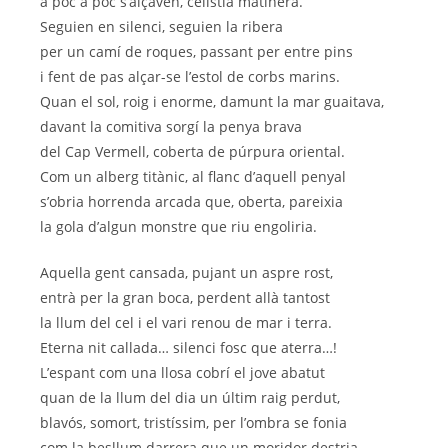
a poc a poc s’alçaven, celístia matinera.
Seguien en silenci, seguien la ribera
per un camí de roques, passant per entre pins
i fent de pas alçar-se l’estol de corbs marins.
Quan el sol, roig i enorme, damunt la mar guaitava,
davant la comitiva sorgí la penya brava
del Cap Vermell, coberta de púrpura oriental.
Com un alberg titànic, al flanc d’aquell penyal
s’obria horrenda arcada que, oberta, pareixia
la gola d’algun monstre que riu engoliria.
Aquella gent cansada, pujant un aspre rost,
entrà per la gran boca, perdent allà tantost
la llum del cel i el vari renou de mar i terra.
Eterna nit callada… silenci fosc que aterra…!
L’espant com una llosa cobrí el jove abatut
quan de la llum del dia un últim raig perdut,
blavós, somort, tristíssim, per l’ombra se fonia
com la besllum darrera que un moridor destria…