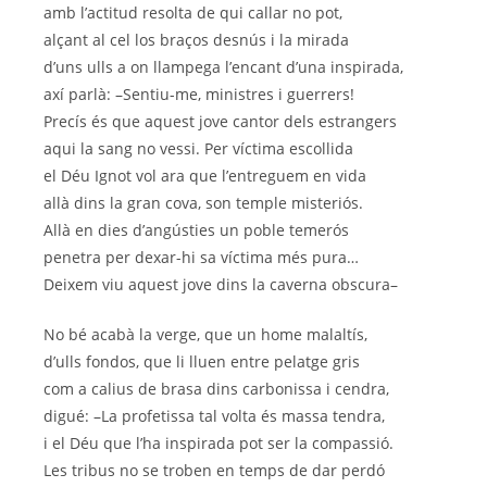
amb l’actitud resolta de qui callar no pot,
alçant al cel los braços desnús i la mirada
d’uns ulls a on llampega l’encant d’una inspirada,
axí parlà: –Sentiu-me, ministres i guerrers!
Precís és que aquest jove cantor dels estrangers
aqui la sang no vessi. Per víctima escollida
el Déu Ignot vol ara que l’entreguem en vida
allà dins la gran cova, son temple misteriós.
Allà en dies d’angústies un poble temerós
penetra per dexar-hi sa víctima més pura…
Deixem viu aquest jove dins la caverna obscura–
No bé acabà la verge, que un home malaltís,
d’ulls fondos, que li lluen entre pelatge gris
com a calius de brasa dins carbonissa i cendra,
digué: –La profetissa tal volta és massa tendra,
i el Déu que l’ha inspirada pot ser la compassió.
Les tribus no se troben en temps de dar perdó