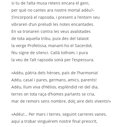
si tu de l’alta musa retens encara el geni,
per què no cantes ara nostre mortal adéu?–
S’incorporà el rapsoda, i present a l’entorn seu
vibraren d’un preludi les notes encantades.
En va tronaren contra les veus avalotades
de tota aquella tribu, puix des del talaiot
la verge Profetissa, manant-ho el Sacerdot,
féu signe de silenci. Callà tothom, i pura
la veu de l’alt rapsoda sonà per l’espessura.
«Adéu, pàtria dels hèroes, país de l’harmonia!
Adéu, casal i pares, germans, amics, parents!
Adéu, llum viva d’Hèlios, esplèndid rei del dia,
terres on tota raça d’homes parlants se cria,
mar de remors sens nombre, dolç aire dels vivents!»
«Adéu!… Per mars i terres, seguint carreres vanes,
aquí a trobar vinguérem nostre final prescrit,