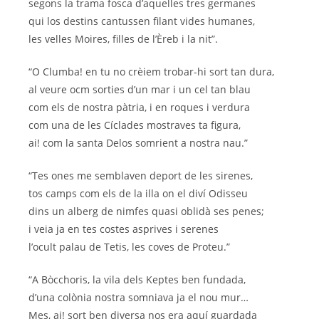
segons la trama fosca d’aquelles tres germanes
qui los destins cantussen filant vides humanes,
les velles Moires, filles de l’Èreb i la nit”.
“O Clumba! en tu no crèiem trobar-hi sort tan dura,
al veure ocm sorties d’un mar i un cel tan blau
com els de nostra pàtria, i en roques i verdura
com una de les Cíclades mostraves ta figura,
ai! com la santa Delos somrient a nostra nau.”
“Tes ones me semblaven deport de les sirenes,
tos camps com els de la illa on el diví Odisseu
dins un alberg de nimfes quasi oblidà ses penes;
i veia ja en tes costes asprives i serenes
l’ocult palau de Tetis, les coves de Proteu.”
“A Bòcchoris, la vila dels Keptes ben fundada,
d’una colònia nostra somniava ja el nou mur…
Mes, ai! sort ben diversa nos era aquí guardada