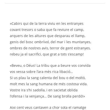
«Cabirs qui de la terra viviu en les entranyes
covant tresors o saba que fa reviure el camp,
arquers de les altures que desparau el llamp,
genis del bosc ombrívol, del mar i les muntanyes,
ombres de nostres avis, terror de gent estranyes,
rebeu ja el sacrifici, que grat a tots s’escamp!
«Beveu, o Déus! La tribu que a beure vos convida
vos vessa sobre l’ara més rica libació…
Si us plau la sang calenta del bou o del moltó,
molt mes la sang humana de més costosa vida.
Vostre ira s’hi sadolla, i en sacietat oblida
l’ofensa i la venjança… De sang brolla perdó!»
Aixi cent veus cantaven a chor sota el ramatge