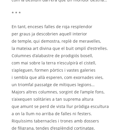
* * *
En tant, enceses falles de roja resplendor
per graus ja descobrien aquell interior
de temple, qui demostra, replè de meravelles,
la mateixa art divina que el buit omplí d’estrelles.
Columnes d’alabastre de prodigiós bosell,
com mai sobre la terra n’esculpirà el cistell,
s’apleguen, formen pòrtics i vastes galeries
i sembla que allà esperen, com exornades vies,
un triomfal passatge de mítiques legions…
Majors altres columnes, sorgint de l’ample fons,
s’aixequen solitàries a tan suprema altura
que amunt se perd de vista llur pròdiga escultura
a on la llum no arriba de falles ni festers.
Riquíssims tabernacles i trones amb dossers
de filigrana, tendes d’esplèndid cortinatge,