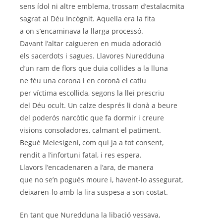
sens ídol ni altre emblema, trossam d’estalacmita
sagrat al Déu Incògnit. Aquella era la fita
a on s’encaminava la llarga processó.
Davant l’altar caigueren en muda adoració
els sacerdots i sagues. Llavores Nuredduna
d’un ram de flors que duia collides a la lluna
ne féu una corona i en coronà el catiu
per víctima escollida, segons la llei prescriu
del Déu ocult. Un calze després li donà a beure
del poderós narcòtic que fa dormir i creure
visions consoladores, calmant el patiment.
Begué Melesigeni, com qui ja a tot consent,
rendit a l’infortuni fatal, i res espera.
Llavors l’encadenaren a l’ara, de manera
que no se’n pogués moure i, havent-lo assegurat,
deixaren-lo amb la lira suspesa a son costat.
En tant que Nuredduna la libació vessava,