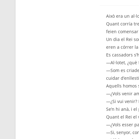
Això era un al·
Quant corría tr
feien comensar 
Un dia el Rei s
eren a córrer la
Es cassadors s’h
—Al·lotet, ¿què 
—Som es criadet
cuidar d’enllest
Aquells homos se
—¿Vols venir am
—¿Si vui venir?
Se’n hi anà, i e
Quant el Rei el 
—¿Vols esser p
—Si, senyor, con