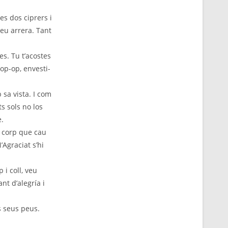
 es dos ciprers i
peu arrera. Tant
s. Tu t’acostes
 op-op, envesti-
 sa vista. I com
ts sols no los
e.
s corp que cau
’Agraciat s’hi
 i coll, veu
nt d’alegría i
es seus peus.