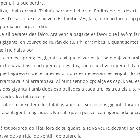
 per Ell la puc perdre.
itxá, i hala envant. Troba’s barranc, i el pren. Endins de tot, destría
es d’ossos, que esglaiaven. Ell també s’esglaiá, pero no tornà cap 
areix un corp, i li diu:
 alliberares des falcó. Ara venc a pagarte es favor que llavò’m fere
s gigants, en veure’t, se riuràn de tu. T’hi arrambes; i, quant sentes
; i no haies por!
sta an es ciprers; es gigants, així que el veren, ja’l se menjaven amb
 no hi havía bossinada per cap des dos, cadascú el volia per ell. Tan
que haguessen de fer més esfors que es necessari per engolir-lo-s
arrambava, s’hi arrambava. Al punt sent op-op; alça es cap, i, veu e
dos gigants, i amb dues espipellades a cada un, los treu els uis. N
ssades los taia es cap.
 cabeis d’or se tem des talabastaix; surt, veu es dos gigants fora cap
rasent, gentil i agradós… No sab que li passa, ¡cau agenoiada, plora
 tot sorprès, abil·lat, fora de sí, quant la se va veure devant i an 
bava de garrida, de gentil i de bufarella!