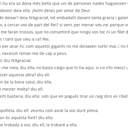
. E-hu era sa dona més bella que uis de persones nades haguessen 
deixis! deia ella. ¡No’m deixis per amor de Deu!
 deixar? deia N’Agraciat, tot embadalit davant tanta gracia i gala
enc a cercar-vos de part del Rei? si venc per menar-vos-ne, perque 
 me faràn trossos, que no consentiré que ningú vos toc ni un filet d
s i tant que sieu a ca’l Rei.
o per anar-hi, com aquests gigants no me deixaven sortir mai, i no 
, necessit rentar-me de cap a peus.
! diu N’Agraciat.
me neta, diu ella, no basta s’aigo que hi ha aquí, si no n’hi mescl 
ser aquesta altra? diu ell.
 de la bona salut, diu ella.
mester molta? diu ell.
m bastaria, diu ella: sols que en pogués tirar un raig dins es ribel
lleta, diu ell: veureu com aviat la vos duré plena.
on ès aquesta font? diu ella
 trobada a vos, diu ell, la trobaré a ella.