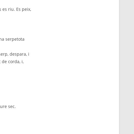
 es riu. Es peix,
una serpetota
erp, despara, i
 de corda, i,
aure sec.