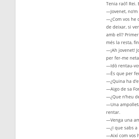
Tenia raó’l Rei
—Jovenet, no’m 
—¿Com vos he de
de deixar, si v
amb ell? Primer
més la resta, fin
—¡Ah jovenet! J
per fer-me neta
—Idò rentau-vos
—Ès que per fer-
—¿Quina ha d’es
—Aigo de sa Font
—¿Que n’heu de 
—Una ampolleta’
rentar.
—Venga una ampo
—¿I que sabs a 
—Així com vos he