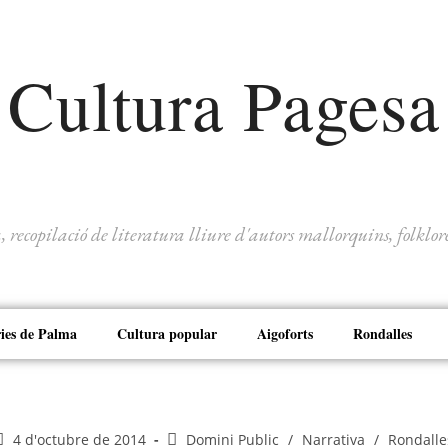
Cultura Pagesa
ecopilació de literatura lliure d'autors mallorquins, folklore i
ries de Palma
Cultura popular
Aigoforts
Rondalles
4 d'octubre de 2014
Domini Public
/
Narrativa
/
Rondalle