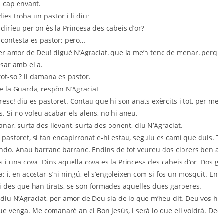
í cap envant.
ies troba un pastor i li diu:
iríeu per on ès la Princesa des cabeis d’or?
, contesta es pastor; pero…
 amor de Deu! digué N’Agraciat, que la me’n tenc de menar, perq
asar amb ella.
tot-sol? li damana es pastor.
 la Guarda, respòn N’Agraciat.
esc! diu es pastoret. Contau que hi son anats exèrcits i tot, per men
s. Si no voleu acabar els alens, no hi aneu.
nar, surta des llevant, surta des ponent, diu N’Agraciat.
 pastoret, si tan encapirronat e-hi estau, seguiu es camí que duis.
ndo. Anau barranc barranc. Endins de tot veureu dos ciprers ben a
s i una cova. Dins aquella cova es la Princesa des cabeis d’or. Dos 
 i, en acostar-s’hi ningú, el s’engoleixen com si fos un mosquit. En
; i des que han tirats, se son formades aquelles dues garberes.
diu N’Agraciat, per amor de Deu sia de lo que m’heu dit. Deu vos h
ue venga. Me comanaré an el Bon Jesús, i serà lo que ell voldrà. Dec