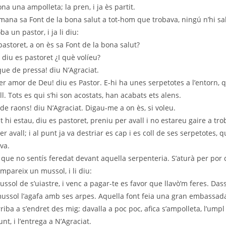
ona una ampolleta; la pren, i ja ès partit.
na sa Font de la bona salut a tot-hom que trobava, ningú n’hi sa
oba un pastor, i ja li diu:
astoret, a on ès sa Font de la bona salut?
! diu es pastoret ¿I què volíeu?
e de pressa! diu N’Agraciat.
r amor de Deu! diu es Pastor. E-hi ha unes serpetotes a l’entorn, 
. Tots es qui s’hi son acostats, han acabats ets alens.
 raons! diu N’Agraciat. Digau-me a on ès, si voleu.
 hi estau, diu es pastoret, preniu per avall i no estareu gaire a tro
er avall; i al punt ja va destriar es cap i es coll de ses serpetotes,
va.
que no sentís feredat devant aquella serpenteria. S’aturà per por 
ompareix un mussol, i li diu:
sol de s’uiastre, i venc a pagar-te es favor que llavò’m feres. Das
mussol l’agafa amb ses arpes. Aquella font feia una gran embassada
rriba a s’endret des mig; davalla a poc poc, afica s’ampolleta, l’umpl
t, i l’entrega a N’Agraciat.