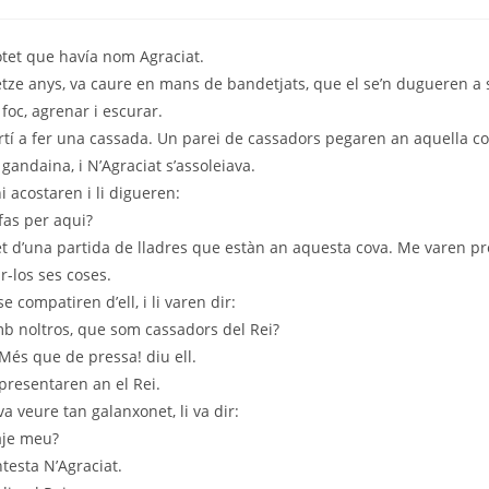
lotet que havía nom Agraciat.
etze anys, va caure en mans de bandetjats, que el se’n dugueren a sa
foc, agrenar i escurar.
ortí a fer una cassada. Un parei de cassadors pegaren an aquella co
 gandaina, i N’Agraciat s’assoleiava.
i acostaren i li digueren:
fas per aqui?
 d’una partida de lladres que estàn an aquesta cova. Me varen pr
ir-los ses coses.
 compatiren d’ell, i li varen dir:
b noltros, que som cassadors del Rei?
 Més que de pressa! diu ell.
l presentaren an el Rei.
va veure tan galanxonet, li va dir:
aje meu?
testa N’Agraciat.