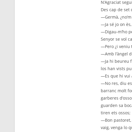
N’Agraciat segu
Des cap de set d
—Germà, ¿no’m d
—Ja sé jo on ès
—Digau-m’ho per
Senyor se vol c
—Pero ¿i veniu 
—Amb l’àngel de
—Ja hi beureu fr
los han vists pu
—Es que hi vui a
—No res, diu es
barranc molt fo
garberes d’osso
guarden sa boca;
tiren ets ossos
—Bon pastoret, 
vaig, venga lo q