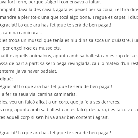
va fort ferm, perque s’aigo li comensava a faltar.
ompatit, davalla des cavall, agafa es peixet per sa coua, i el tira dins
omandre a pler tot-d’una que tocá aigo bona. Tregué es capet, i diu:
Agraciat! Lo que ara has fet ¡que te serà de ben pagat!
í, camina caminaràs.
dies troba un mussol que tenía es niu dins sa soca un d’uiastre, i 
a, per engolir-se es mussolets.
patit d’aquells animalons, apunta amb sa ballesta an es cap de sa s
passa de part a part: sa serp pega revinglada, cau lo mateix d’un rest
enterra, ja va haver badaiat.
 digué:
Agraciat! Lo que ara has fet ¡que te serà de ben pagat!
a a fer sa seua via, camina caminaràs.
ies, veu un falcó aficat a un corp, que ja feia ses derreres.
 corp, apunta amb sa ballesta an es falcó; despara, i es falcó va c
s aquell corp si se’n hi va anar ben content i agraït.
Agraciat! Lo que ara has fet ¡que te serà de ben pagat!