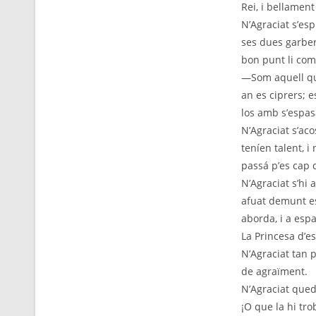
Rei, i bellament
N’Agraciat s’esp
ses dues garber
bon punt li comp
—Som aquell que
an es ciprers; e
los amb s’espasa
N’Agraciat s’aco
teníen talent, i
passá p’es cap 
N’Agraciat s’hi 
afuat demunt es 
aborda, i a espa
La Princesa d’es
N’Agraciat tan p
de agraïment.
N’Agraciat quedà
¡O que la hi tro