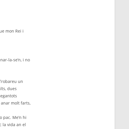
ue mon Rei i
ar-la-se’n, i no
 Trobareu un
lts, dues
gegantots
 anar molt farts,
o pac. Me’n hi
 la vida an el