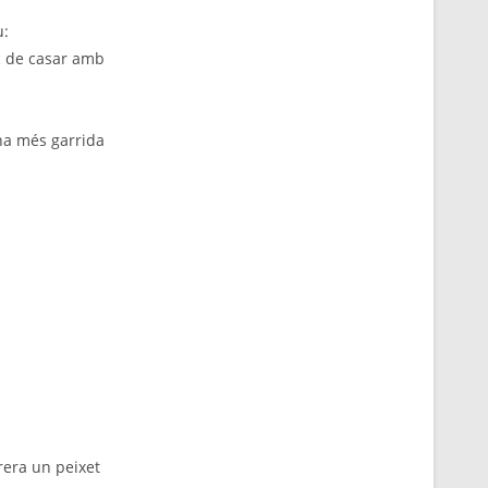
u:
c de casar amb
ona més garrida
rera un peixet