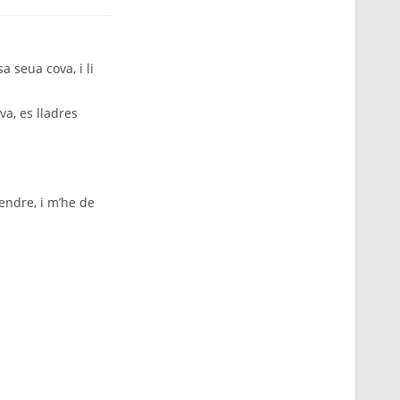
 seua cova, i li
va, es lladres
endre, i m’he de