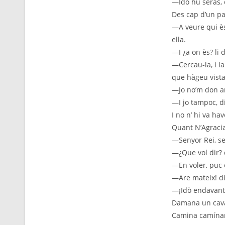
—Idò hu seràs, d
Des cap d’un par
—A veure qui ès
ella.
—I ¿a on ès? li
—Cercau-la, i l
que hàgeu vista
—Jo no’m don a
—I jo tampoc, d
I no n’ hi va ha
Quant N’Agracia
—Senyor Rei, s
—¿Que vol dir? d
—En voler, puc e
—Are mateix! di
—¡Idò endavant!
Damana un cavall
Camina camínarà