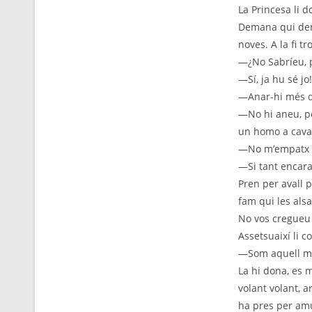
La Princesa li d
Demana qui dema
noves. A la fi tr
—¿No Sabríeu, p
—Sí, ja hu sé jo
—Anar-hi més qu
—No hi aneu, pe
un homo a cavall
—No m’empatx de
—Si tant encarat
Pren per avall p
fam qui les alsa
No vos cregueu 
Assetsuaixí li c
—Som aquell mus
La hi dona, es 
volant volant, a
ha pres per amun