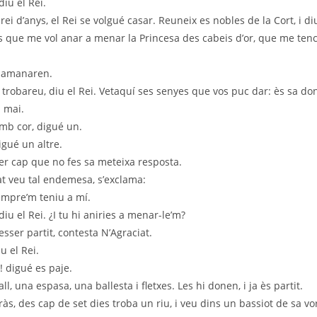
iu el Rei.
ei d’anys, el Rei se volgué casar. Reuneix es nobles de la Cort, i di
 que me vol anar a menar la Princesa des cabeis d’or, que me ten
 damanaren.
a trobareu, diu el Rei. Vetaquí ses senyes que vos puc dar: ès sa d
 mai.
mb cor, digué un.
igué un altre.
ver cap que no fes sa meteixa resposta.
t veu tal endemesa, s’exclama:
empre’m teniu a mí.
iu el Rei. ¿I tu hi aniries a menar-le’m?
sser partit, contesta N’Agraciat.
u el Rei.
 digué es paje.
, una espasa, una ballesta i fletxes. Les hi donen, i ja ès partit.
s, des cap de set dies troba un riu, i veu dins un bassiot de sa vo