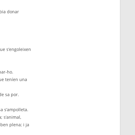
bia donar
que s’engoleixen
bar-ho.
 que teníen una
de sa por.
sa s’ampolleta.
; s’animal,
 ben plena; i ja