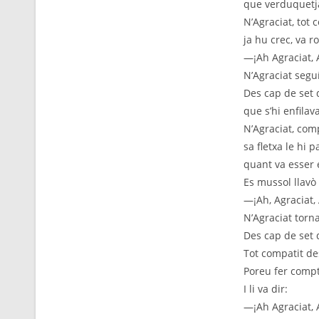
que verduquetja
N’Agraciat, tot c
ja hu crec, va r
—¡Ah Agraciat, 
N’Agraciat segu
Des cap de set 
que s’hi enfilav
N’Agraciat, com
sa fletxa le hi 
quant va esser 
Es mussol llavò
—¡Ah, Agraciat, 
N’Agraciat torn
Des cap de set d
Tot compatit des
Poreu fer compte
I li va dir:
—¡Ah Agraciat, 