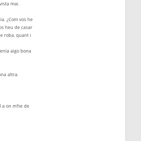
vista mai.
nía. ¿Com vos he
vos heu de casar
e roba, quant i
tenía aigo bona
una altra.
l a on m’he de