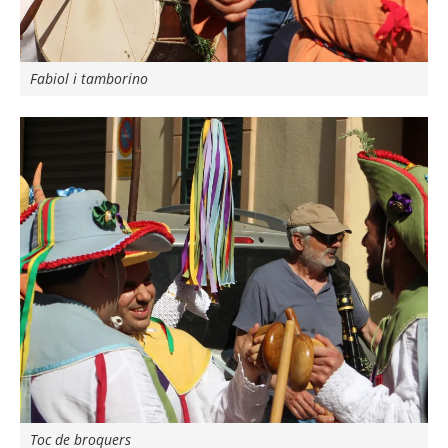
Fabiol i tamborino
Toc de broquers