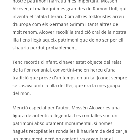
nostre patrimoni narratiu mes important. Mossèn
Alcover, el mallorquí mes gran des de Ramon Llull, qui
inventà el català literari. Com altres folkloristes arreu
d’Europa com els Germans Grimm i tants altres de
molt renom, Alcover recollí la tradició oral de la nostra
illa i ens llegà aqueix patrimoni que de no ser per ell
s’hauria perdut probablement.
Tenc records d’infant, d’haver estat objecte del relat
de la flor romanial, convertint-me en hereu d’una
tradició que prove d’un temps on un tal Joanet sempre
se casava amb la filla del Rei, que era la mes guapa
del mon.
Menció especial per l’autor. Mossèn Alcover es una
figura de autentica llegenda. Les rondalles son un
patrimoni absolutament monumental, si nomes
hagués recopilat les rondalles li hauríem de dedicar ja
un monument, però no content, va organitzar el