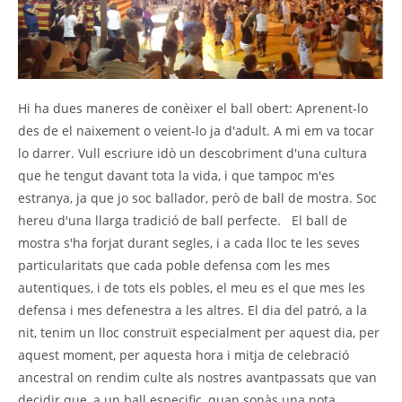
Hi ha dues maneres de conèixer el ball obert: Aprenent-lo
des de el naixement o veient-lo ja d'adult. A mi em va tocar
lo darrer. Vull escriure idò un descobriment d'una cultura
que he tengut davant tota la vida, i que tampoc m'es
estranya, ja que jo soc ballador, però de ball de mostra. Soc
hereu d'una llarga tradició de ball perfecte. El ball de
mostra s'ha forjat durant segles, i a cada lloc te les seves
particularitats que cada poble defensa com les mes
autentiques, i de tots els pobles, el meu es el que mes les
defensa i mes defenestra a les altres. El dia del patró, a la
nit, tenim un lloc construït especialment per aquest dia, per
aquest moment, per aquesta hora i mitja de celebració
ancestral on rendim culte als nostres avantpassats que van
decidir que, a un ball especific, quan sonàs una nota