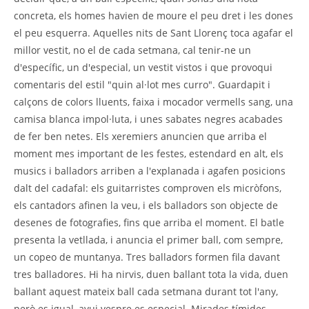
concreta, els homes havien de moure el peu dret i les dones
el peu esquerra. Aquelles nits de Sant Llorenç toca agafar el
millor vestit, no el de cada setmana, cal tenir-ne un
d'específic, un d'especial, un vestit vistos i que provoqui
comentaris del estil "quin al·lot mes curro". Guardapit i
calçons de colors lluents, faixa i mocador vermells sang, una
camisa blanca impol·luta, i unes sabates negres acabades
de fer ben netes. Els xeremiers anuncien que arriba el
moment mes important de les festes, estendard en alt, els
musics i balladors arriben a l'explanada i agafen posicions
dalt del cadafal: els guitarristes comproven els micròfons,
els cantadors afinen la veu, i els balladors son objecte de
desenes de fotografies, fins que arriba el moment. El batle
presenta la vetllada, i anuncia el primer ball, com sempre,
un copeo de muntanya. Tres balladors formen fila davant
tres balladores. Hi ha nirvis, duen ballant tota la vida, duen
ballant aquest mateix ball cada setmana durant tot l'any,
però es igual, avui vespre es especial. Mirades tímides,