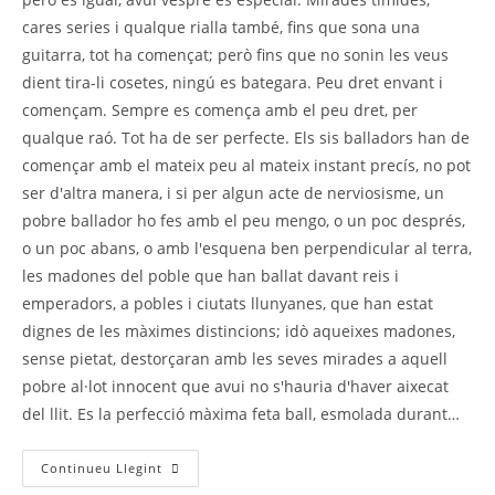
cares series i qualque rialla també, fins que sona una
guitarra, tot ha començat; però fins que no sonin les veus
dient tira-li cosetes, ningú es bategara. Peu dret envant i
començam. Sempre es comença amb el peu dret, per
qualque raó. Tot ha de ser perfecte. Els sis balladors han de
començar amb el mateix peu al mateix instant precís, no pot
ser d'altra manera, i si per algun acte de nerviosisme, un
pobre ballador ho fes amb el peu mengo, o un poc després,
o un poc abans, o amb l'esquena ben perpendicular al terra,
les madones del poble que han ballat davant reis i
emperadors, a pobles i ciutats llunyanes, que han estat
dignes de les màximes distincions; idò aqueixes madones,
sense pietat, destorçaran amb les seves mirades a aquell
pobre al·lot innocent que avui no s'hauria d'haver aixecat
del llit. Es la perfecció màxima feta ball, esmolada durant…
Continueu Llegint